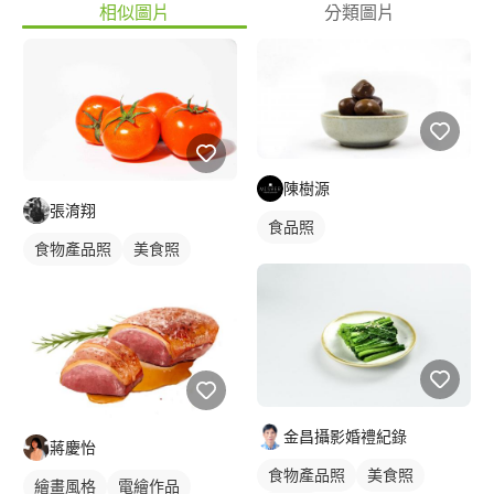
相似圖片
分類圖片
陳樹源
張淯翔
食品照
食物產品照
美食照
金昌攝影婚禮紀錄
蔣慶怡
食物產品照
美食照
繪畫風格
電繪作品