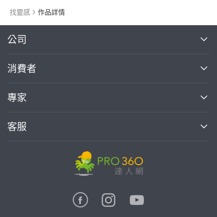
找靈感
作品詳情
繼續完成
公司
關於我們
消費者
找專家(0)
買服務(0)
媒體報導
買服務
專家
部落格
如何使用PRO360
加入我們
案件中心
客服
熱門服務
投資人關係
成為專家
所有服務
客服中心
合作提案
如何接案
價格行情
使用條款
聯絡我們
專家指南
專家目錄
信任與保障
推廣服務
在地專家推薦
隱私權政策