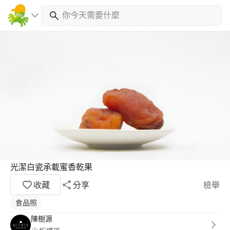
光潔白瓷承載蜜香乾果
收藏
分享
檢舉
食品照
陳樹源