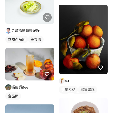
插畫
食物插圖
金昌攝影婚禮紀錄
食物產品照
美食照
食品照
ou
攝影師Bee
手繪風格
寫實畫風
食品照
插畫
靜物素描