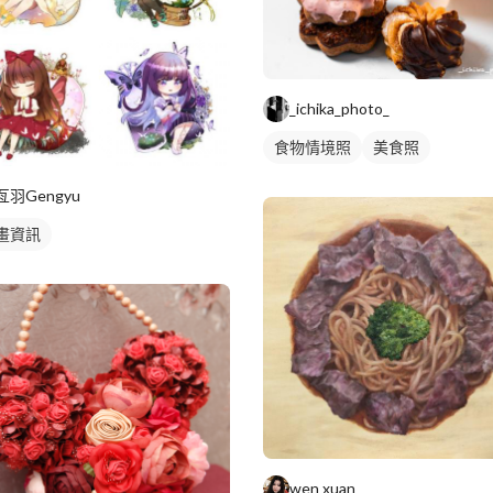
_ichika_photo_
食物情境照
美食照
亙羽Gengyu
畫資訊
wen xuan