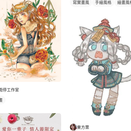
寫實畫風
手繪風格
繪畫風
靜物素描
雨停工作室
畫
東方栗