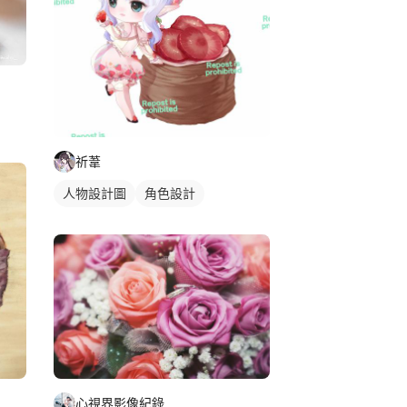
祈葦
人物設計圖
角色設計
心視界影像紀錄