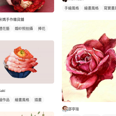
手繪風格
繪畫風格
寫實畫
食物插圖
米媽手作雜貨舖
禮花藝
婚紗照拍攝
捧花
藝造景
Saki
繪作品
繪畫風格
插畫
物插圖
邵亭瑄