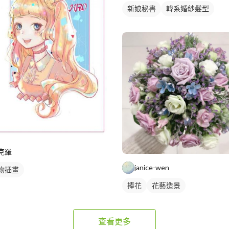
新娘秘書
韓系婚紗髮型
新娘髮型
克羅
janice-wen
物插畫
捧花
花藝造景
查看更多