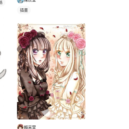
格
插畫
賴采萱