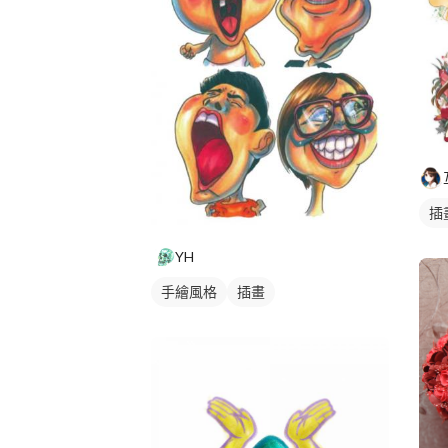
插
YH
手繪風格
插畫