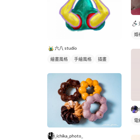
婚
花
六八 studio
繪畫風格
手繪風格
插畫
電
食
_ichika_photo_