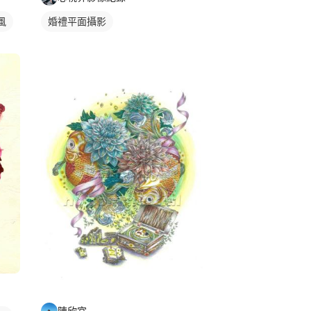
風
婚禮平面攝影
陳欣宜