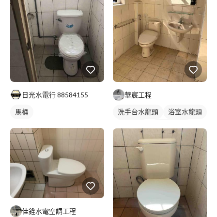
日光水電行 88584155
華宸工程
馬桶
洗手台水龍頭
浴室水龍頭
沐浴龍頭
水龍頭安裝
佳銓水電空調工程