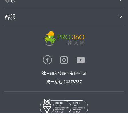
部落格
如何使用PRO360
加入我們
案件中心
客服
熱門服務
投資人關係
成為專家
所有服務
客服中心
合作提案
如何接案
價格行情
使用條款
聯絡我們
專家指南
專家目錄
信任與保障
推廣服務
在地專家推薦
隱私權政策
卓越專家
達人網科技股份有限公司
關鍵字搜尋
公告
特約專家
統一編號:90378737
專業知識
勞健保專區
問專家
新手攻略
©
2026
PRO360. All rights reserved.
免費找專家