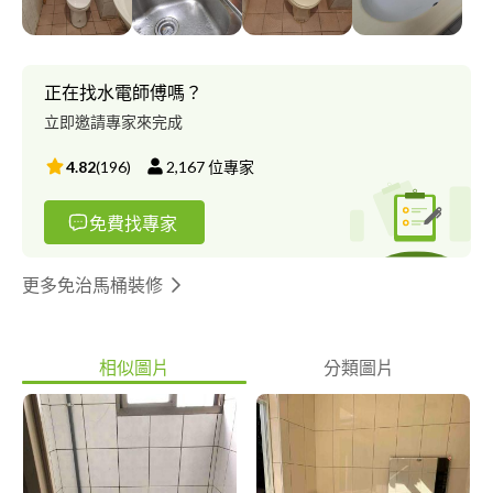
正在找水電師傅嗎？
立即邀請專家來完成
4.82
(
196
)
2,167
位專家
免費找專家
更多免治馬桶裝修
相似圖片
分類圖片