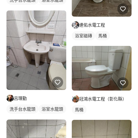
水龍頭安裝
沐浴龍頭
連佑水電工程
浴室磁磚
馬桶
呂理勤
冠鴻水電工程（彰化縣）
洗手台水龍頭
浴室水龍頭
馬桶
水龍頭安裝
傳統水龍頭