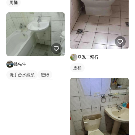
馬桶
品泓工程行
翁先生
馬桶
洗手台水龍頭
磁磚
浴室水龍頭
浴室磁磚
傳統水龍頭
水龍頭安裝