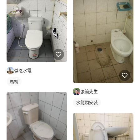
傑恩水電
馬桶
張簡先生
水龍頭安裝