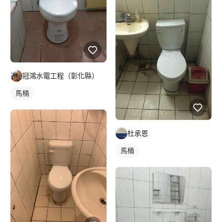
冠鴻水電工程（彰化縣）
馬桶
杜承恩
馬桶