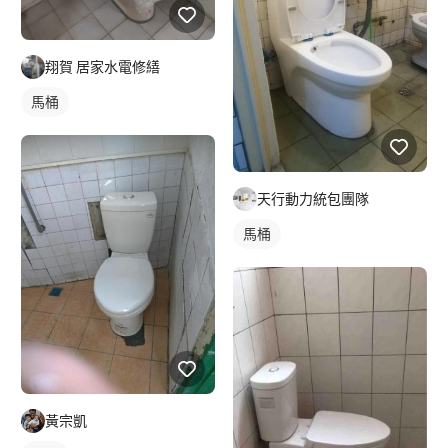
翔賀 居家水電修繕
馬桶
天行動力統包團隊
馬桶
黃宗凱