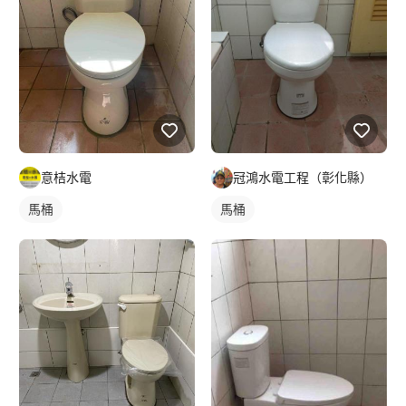
意桔水電
冠鴻水電工程（彰化縣）
馬桶
馬桶