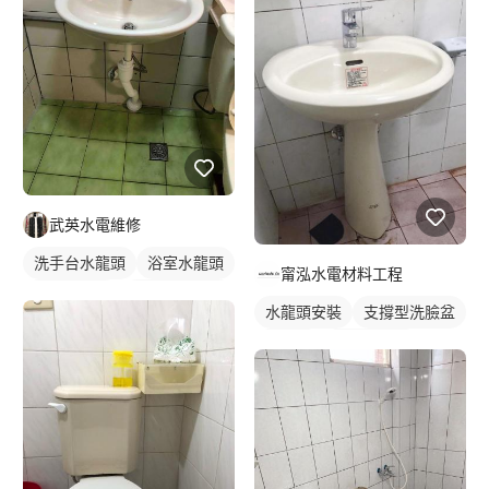
武英水電維修
洗手台水龍頭
浴室水龍頭
甯泓水電材料工程
水龍頭安裝
懸掛式洗臉盆
水龍頭安裝
支撐型洗臉盆
洗臉盆
傳統水龍頭
洗臉盆
傳統水龍頭
洗手台水龍頭
浴室水龍頭