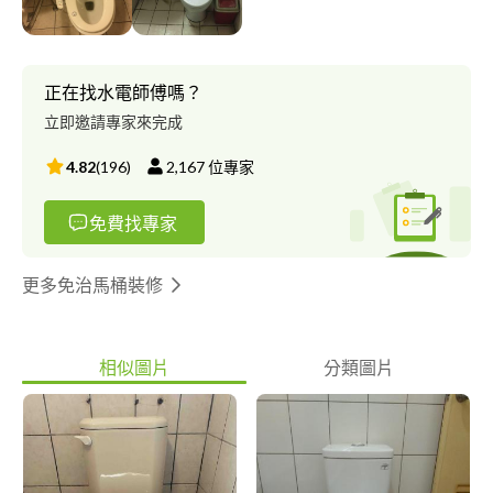
正在找水電師傅嗎？
立即邀請專家來完成
4.82
(
196
)
2,167
位專家
免費找專家
更多免治馬桶裝修
相似圖片
分類圖片