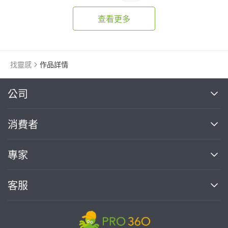
查看更多
找靈感
作品詳情
繼續完成
公司
關於我們
消費者
找專家(0)
買服務(0)
媒體報導
買服務
專家
部落格
如何使用PRO360
加入我們
案件中心
客服
熱門服務
投資人關係
成為專家
所有服務
客服中心
合作提案
如何接案