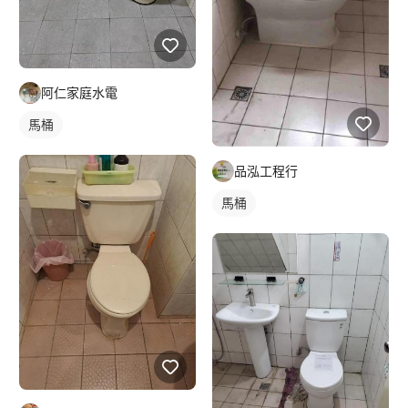
阿仁家庭水電
馬桶
品泓工程行
馬桶