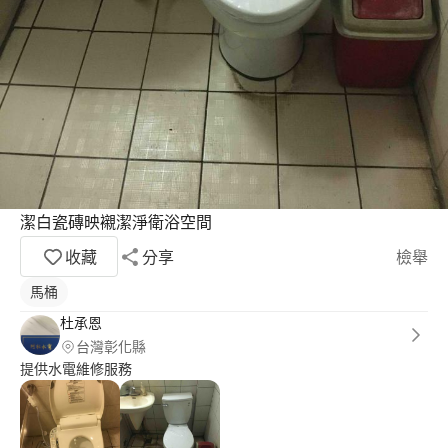
潔白瓷磚映襯潔淨衛浴空間
收藏
分享
檢舉
馬桶
杜承恩
台灣彰化縣
提供水電維修服務