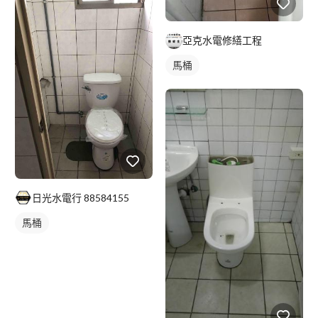
亞克水電修繕工程
馬桶
日光水電行 88584155
馬桶