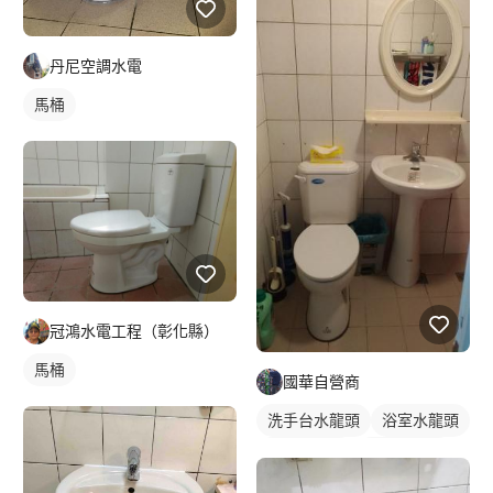
丹尼空調水電
馬桶
冠鴻水電工程（彰化縣）
馬桶
國華自營商
洗手台水龍頭
浴室水龍頭
水龍頭安裝
傳統水龍頭