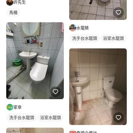
許先生
馬桶
水電蔡
洗手台水龍頭
浴室水龍頭
水龍頭安裝
沐浴龍頭
家幸
洗手台水龍頭
浴室水龍頭
水龍頭安裝
沐浴龍頭
奇揚企業社