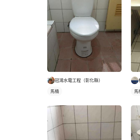
冠鴻水電工程（彰化縣）
馬桶
馬