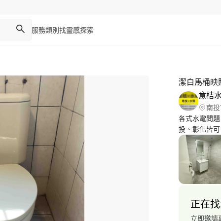
服務類別
找靈感
探索
潔白馬桶映
意桔
南投
各式水電問題
投、彰化皆可 有確
勿上此網站，
要付費 場勘不收取費用 只要案接案給我好評皆可免費場勘
（提醒：謝謝
用，但會跟我
正在找
立即邀請