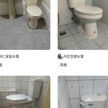
阿仁家庭水電
丹尼空調水電
桶
馬桶