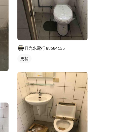
日光水電行 88584155
馬桶