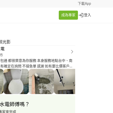
下載App
成為專家
登入
照光影
水電
市
 包通 都很樂意為你服務 本身服務地點台中、南
定在詢問 不接急單 感謝 如有要比價客戶請
蝦皮很多可以先看，因為詢問我們，我們師傅是
你給我這次機會場勘，按接案系統不會收取費
們收費用，不管有沒有成交你對我們的肯定將來
一定加倍奉還好的服務） FB、IG搜尋意桔水電
水電師傅嗎？
專家來完成