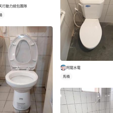
天行動力統包團隊
桶
阿龍水電
馬桶