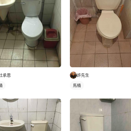
杜承恩
許先生
桶
馬桶