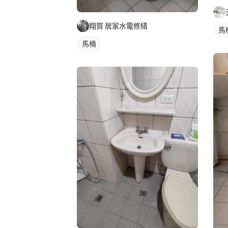
翔賀 居家水電修繕
馬
馬桶