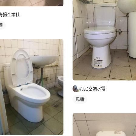
奇揚企業社
磚
丹尼空調水電
馬桶