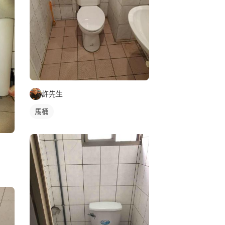
許先生
馬桶