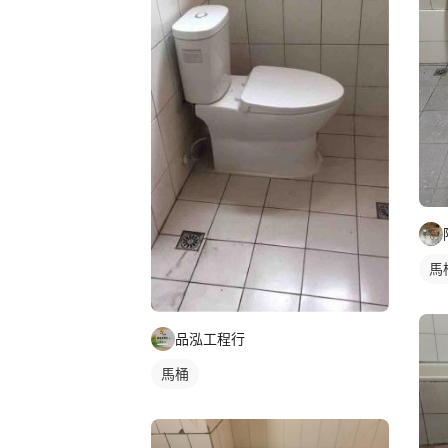
馬
品泓工程行
馬桶