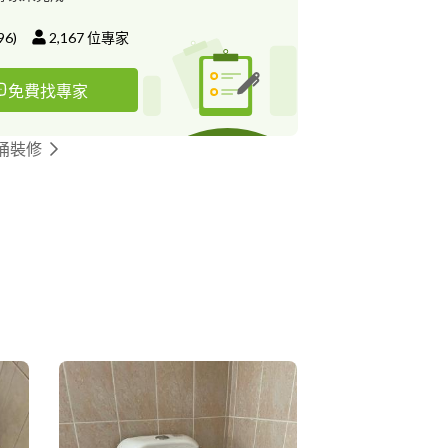
96
)
2,167
位專家
免費找專家
桶裝修