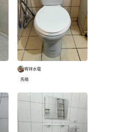
宥祥水電
馬桶