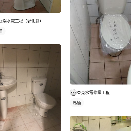
冠鴻水電工程（彰化縣）
桶
亞克水電修繕工程
馬桶