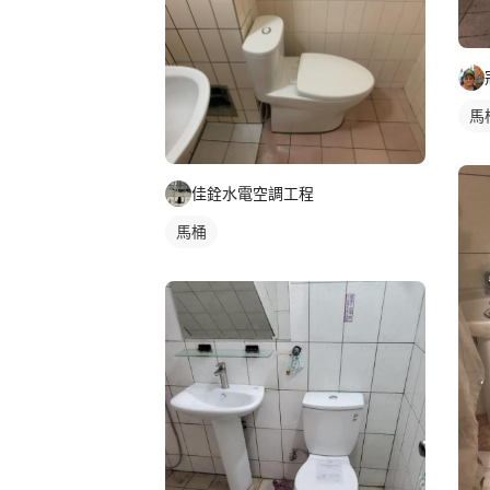
馬
佳銓水電空調工程
馬桶