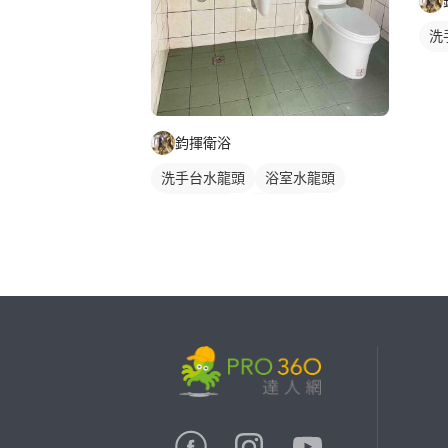
洗
水
鈞揮衛浴
洗手台水龍頭
浴室水龍頭
水龍頭安裝
沐浴龍頭
繼續完成
找專家(0)
買服務(0)