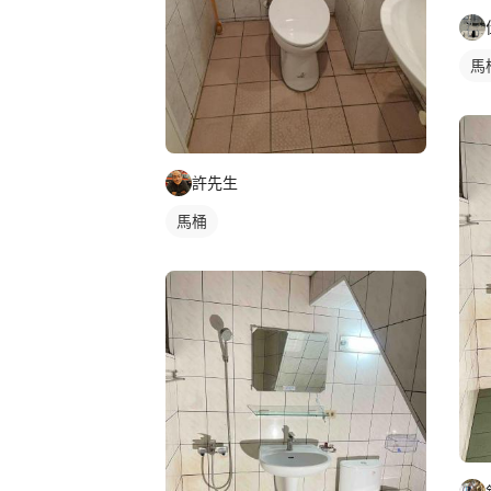
馬
許先生
馬桶