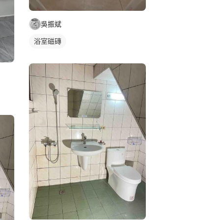
吳振斌
浴室磁磚