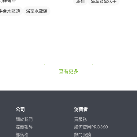
鈞揮衛浴
馬桶
浴室安全扶手
手台水龍頭
浴室水龍頭
龍頭安裝
沐浴龍頭
查看更多
公司
消費者
關於我們
買服務
媒體報導
如何使用PRO360
部落格
熱門服務