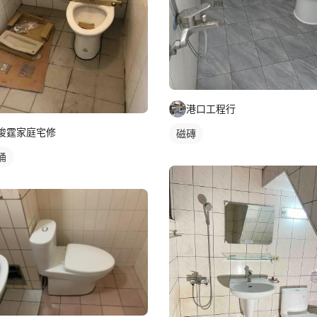
港口工程行
俊霆家庭宅修
磁磚
桶