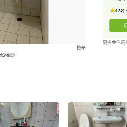
4.82
(
1
更多免治馬
檢舉
沐浴龍頭