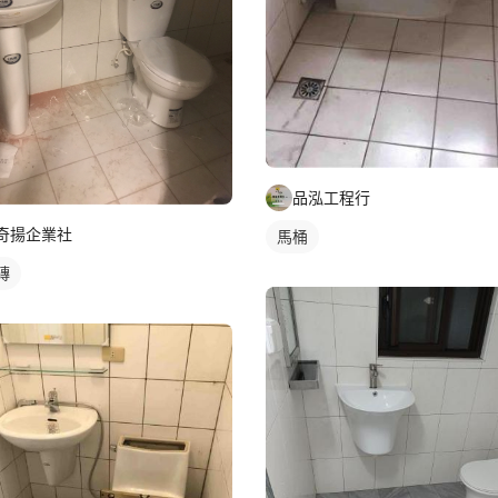
品泓工程行
奇揚企業社
馬桶
磚