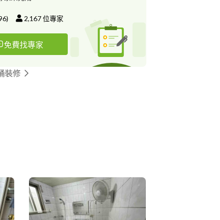
96
)
2,167
位專家
免費找專家
桶裝修