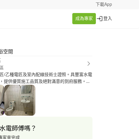
下載App
成為專家
登入
浴空間
棋
區
匠/乙種電匠及室內配線技術士證照。具豐富水電
，提供優質施工品質及絕對滿意的到府服務。歡
保證滿意！
水電師傅嗎？
專家來完成