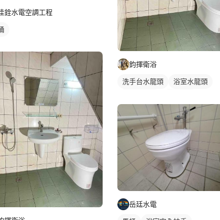
佳銓水電空調工程
桶
鈞揮衛浴
洗手台水龍頭
浴室水龍頭
水龍頭安裝
沐浴龍頭
岳廷水電