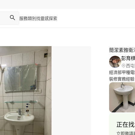
服務類別
找靈感
探索
簡潔素雅衛
彭育
西屯
經濟部甲種電
裝修實務經驗
迎電話諮詢，
正在找
立即邀請