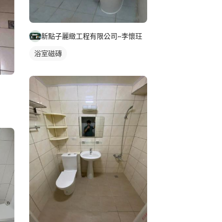
新點子麗緻工程有限公司~李懷玨
浴室磁磚