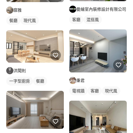
曼綸室內裝修設計有限公司
靡雅
客廳
混搭風
餐廳
現代風
洪聞則
秉君
一字型廚房
餐廳
電視牆
客廳
現代風