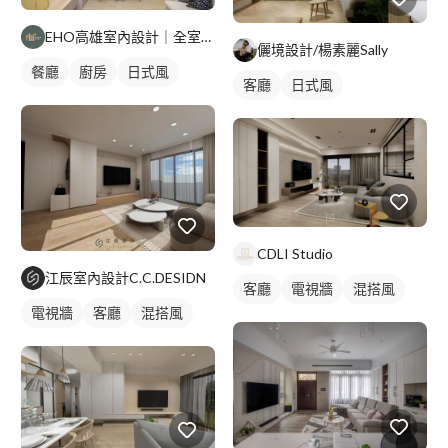
EHO高雄室內設計｜全室輕裝修
儷境設計/楊素麗Sally
餐廳
廚房
日式風
客廳
日式風
CDLI Studio
江辰室內設計C.C.DESIDN
客廳
電視牆
混搭風
電視牆
客廳
混搭風