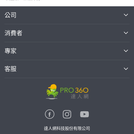
繼續完成
公司
關於我們
消費者
找專家(0)
買服務(0)
媒體報導
買服務
專家
部落格
如何使用PRO360
加入我們
案件中心
客服
熱門服務
投資人關係
成為專家
所有服務
客服中心
合作提案
如何接案
價格行情
使用條款
聯絡我們
專家指南
專家目錄
信任與保障
推廣服務
在地專家推薦
隱私權政策
卓越專家
達人網科技股份有限公司
關鍵字搜尋
公告