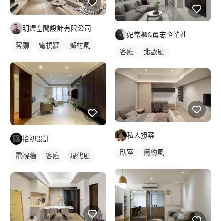
明煜空間設計有限公司
妃常櫃&勇志企業社
客廳
電視牆
鄉村風
客廳
北歐風
私人接案
拾初設計
臥室
簡約風
電視牆
客廳
現代風