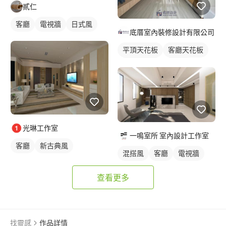
貳仁
客廳
電視牆
日式風
底厝室內裝修設計有限公司
平頂天花板
客廳天花板
間接天花板
窗簾盒
光琳工作室
一鳴室所 室內設計工作室
客廳
新古典風
混搭風
客廳
電視牆
查看更多
找靈感
作品詳情