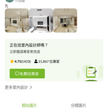
西區
先
正在找室內設計師嗎？
立即邀請專家來完成
4.75
(
1420
)
21,867
位專家
免費找專家
更多室內設計
相似圖片
分類圖片