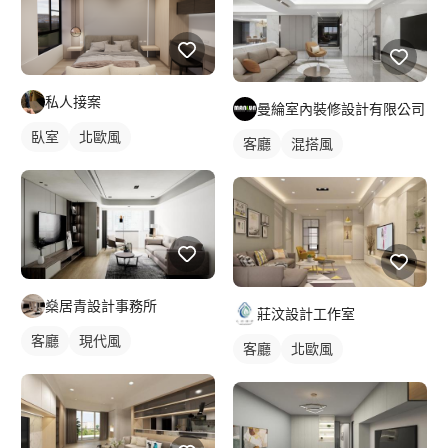
私人接案
曼綸室內裝修設計有限公司
臥室
北歐風
客廳
混搭風
燊居青設計事務所
莊汶設計工作室
客廳
現代風
客廳
北歐風