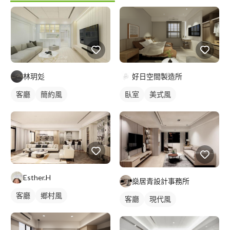
林玥彣
好日空間製造所
客廳
簡約風
臥室
美式風
Esther.H
燊居青設計事務所
客廳
鄉村風
客廳
現代風