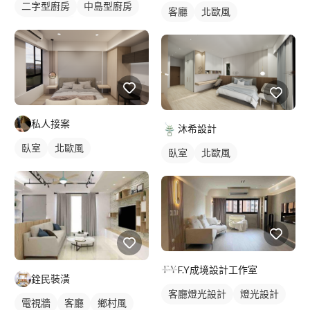
二字型廚房
中島型廚房
客廳
北歐風
餐廳
廚房
私人接案
沐希設計
臥室
北歐風
臥室
北歐風
F.Y成境設計工作室
銓民裝潢
客廳燈光設計
燈光設計
電視牆
客廳
鄉村風