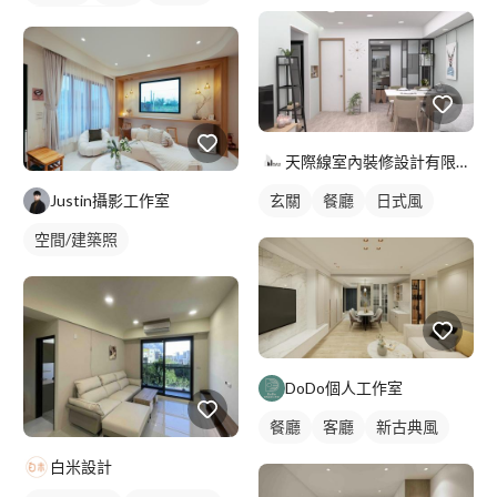
全室照明設計
客廳燈光設計
天際線室內裝修設計有限公司
Justin攝影工作室
玄關
餐廳
日式風
空間/建築照
DoDo個人工作室
餐廳
客廳
新古典風
白米設計