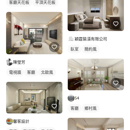
客廳天花板
平頂天花板
穎霆裝潢有限公司
臥室
簡約風
陳瑩芳
電視牆
客廳
北歐風
54
客廳
鄉村風
馨客設計