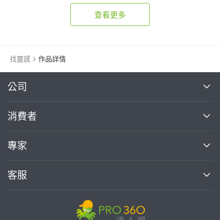
查看更多
找靈感
作品詳情
繼續完成
公司
關於我們
消費者
找專家(0)
買服務(0)
媒體報導
買服務
專家
部落格
如何使用PRO360
加入我們
案件中心
客服
熱門服務
投資人關係
成為專家
所有服務
客服中心
合作提案
如何接案
價格行情
使用條款