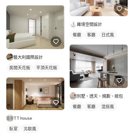
雍境空間設計
餐廳
客廳
日式風
藝大利國際設計
房間天花板
平頂天花板
別墅、透天、規劃、統包
餐廳
客廳
混搭風
TT house
臥室
北歐風