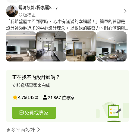
儷境設計/楊素麗Sally
板橋區
「我希望屋主回到家時， 心中有滿滿的幸福感！」簡單的夢卻是
設計師Sally追求的中心設計理念。 以敏銳的觀察力、耐心傾聽與
溝通，精確嗅出客戶需求， 適時切入屋主心中渴望的幸福感！ 室
內設計近20年經驗 預售屋/新成屋/老屋翻新/透天設計/豪宅規劃/出
租宅規劃 夫妻合作 設計師Sally負責設計規劃與客戶溝通 工程師
Scott負責工程管理與品質要求 默契十足 讓工程不漏接 案件更順利
80%客戶來源口碑推薦 高信任度 高滿意度 沒有模糊地帶 希望有機
會可以一起跟您愉快的完成美好設計旅程~~
正在找室內設計師嗎？
立即邀請專家來完成
4.75
(
1420
)
21,867
位專家
免費找專家
更多室內設計