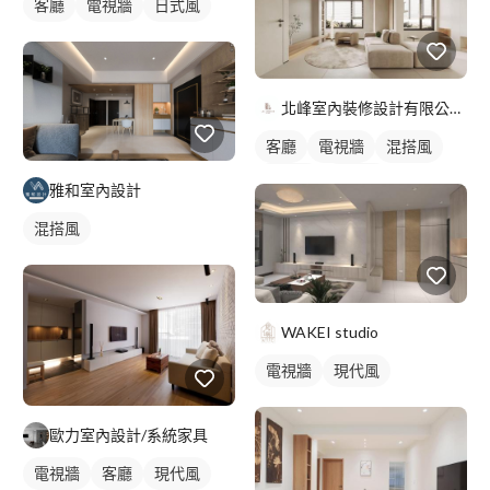
客廳
電視牆
日式風
北峰室內裝修設計有限公司 LI&LI design
客廳
電視牆
混搭風
北歐風
簡約風
雅和室內設計
混搭風
WAKEI studio
電視牆
現代風
歐力室內設計/系統家具
電視牆
客廳
現代風