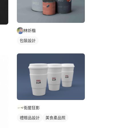
林炘楷
包裝設計
街屋狂影
禮贈品設計
美食產品照
食物產品照