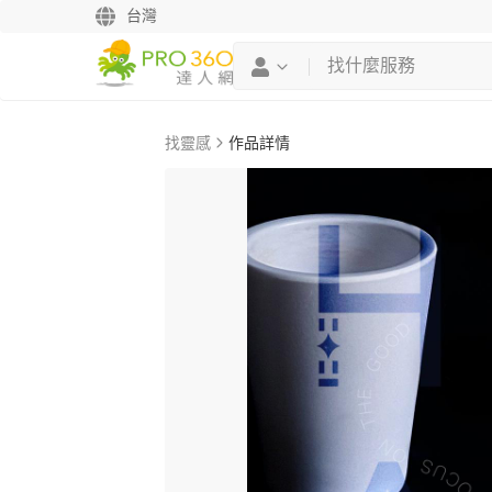
台灣
找靈感
作品詳情