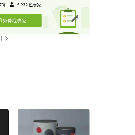
70
)
15,932
位專家
免費找專家
計