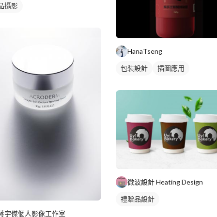
品攝影
HanaTseng
包裝設計
插圖應用
微波設計 Heating Design
禮贈品設計
蔣宇傑個人影像工作室