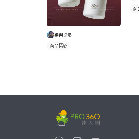
商
築樂攝影
商品攝影
繼續完成
找專家(0)
買服務(0)