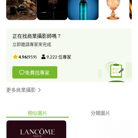
正在找商業攝影師嗎？
立即邀請專家來完成
4.96
(
959
)
9,222
位專家
免費找專家
更多商業攝影
相似圖片
分類圖片