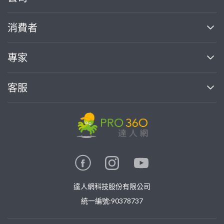
關於我們
消費者
找專家(0)
買服務(0)
媒體報導
買服務
專家
部落格
如何使用PRO360
加入我們
案件中心
客服
熱門服務
投資人關係
成為專家
所有服務
客服中心
合作提案
如何接案
價格行情
使用條款
聯絡我們
專家指南
專家目錄
信任與保障
推廣服務
在地專家推薦
隱私權政策
卓越專家
達人網科技股份有限公司
關鍵字搜尋
公告
特約專家
統一編號:90378737
專業知識
勞健保專區