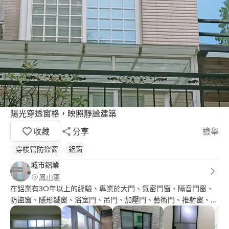
陽光穿透窗格，映照靜謐建築
收藏
分享
檢舉
穿梭管防盜窗
鋁窗
城市鋁業
鳳山區
在鋁業有3O年以上的經驗、專業於大門、氣密門窗、隔音門窗、
防盜窗、隱形鐵窗、浴室門、吊門、加壓門、藝術門、推射窗、百
葉窗、折紗、傳統大門及紗門、紗窗、採光罩各種鋁製品、設計和
維修、團隊提供最好的專業服務及品質、以符合業主的需求、也可