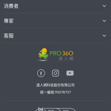
關於我們
消費者
找專家(0)
買服務(0)
媒體報導
買服務
專家
部落格
如何使用PRO360
加入我們
案件中心
客服
熱門服務
投資人關係
成為專家
所有服務
客服中心
合作提案
如何接案
價格行情
使用條款
聯絡我們
專家指南
專家目錄
信任與保障
推廣服務
在地專家推薦
隱私權政策
卓越專家
達人網科技股份有限公司
關鍵字搜尋
公告
特約專家
統一編號:90378737
專業知識
勞健保專區
問專家