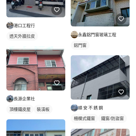
港口工程行
永鑫鋁門窗玻璃工程
透天外牆拉皮
鋁門窗
長源企業社
順 安 不 銹 鋼
頂樓鐵皮屋
裝潢板
柵欄式鐵窗
鐵窗/防盜窗
採光罩