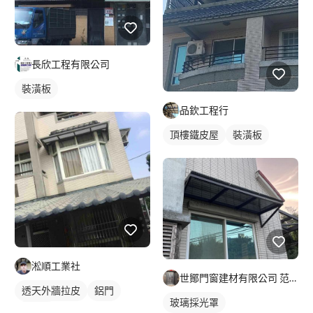
長欣工程有限公司
裝潢板
品欽工程行
頂樓鐵皮屋
裝潢板
淞順工業社
世鄮門窗建材有限公司 范先生
透天外牆拉皮
鋁門
玻璃採光罩
鋁門窗