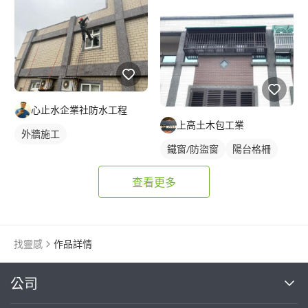
心止水企業社防水工程
上高土木包工業
外牆施工
鐵窗/防盜窗
陽台格柵
查看更多
找靈感
作品詳情
繼續完成
公司