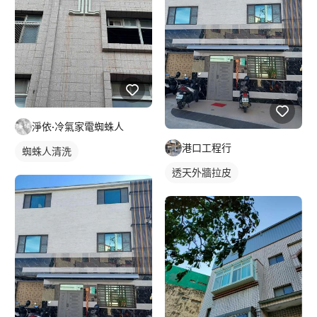
淨依·冷氣家電蜘蛛人
港口工程行
蜘蛛人清洗
透天外牆拉皮