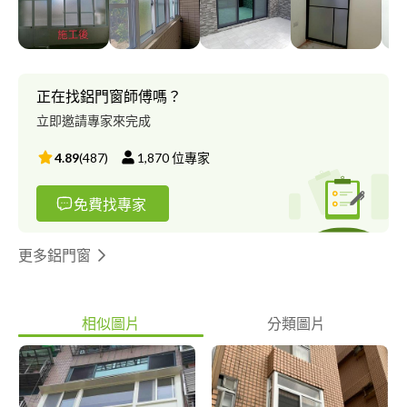
免費現場丈量設計和線上報價等服務
正在找鋁門窗師傅嗎？
立即邀請專家來完成
4.89
(
487
)
1,870
位專家
免費找專家
更多鋁門窗
相似圖片
分類圖片