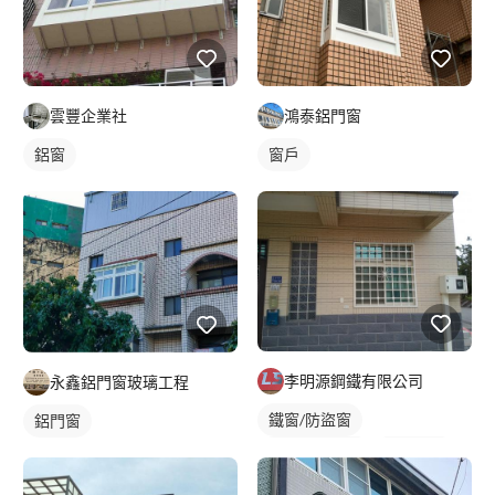
雲豐企業社
鴻泰鋁門窗
鋁窗
窗戶
李明源鋼鐵有限公司
永鑫鋁門窗玻璃工程
鐵窗/防盜窗
鋁門窗
花格鋁防盜窗
防盜窗戶