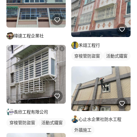
瑋達工程企業社
禾翊工程行
穿梭管防盜窗
活動式鐵窗
鐵窗/防盜窗
長欣工程有限公司
心止水企業社防水工程
穿梭管防盜窗
活動式鐵窗
外牆施工
鐵窗/防盜窗
裝潢板