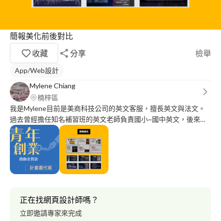
簡報美化前後對比
收藏
分享
檢舉
App/Web設計
Mylene Chiang
楠梓區
我是Mylene目前是美商科技公司的英文客服，擅長英文與法文。
過去曾經擔任知名補習班的英文老師負責國小~國中英文，後來曾
任矽谷科技公司英文客服以及行銷企劃。 現在專注在客服一職，
下班後接案幫各行各業的客戶製做ppt簡報美化服務(包含演講、會
議、各式結案報告、提案報告）、申請政府補助案
（SBIT,SITI,CITD等） 歡迎到我的相簿或是tasker簡介
https://www.tasker.com.tw/workroom/zvXXj上查看更多作品！
正在找網頁設計師嗎？
立即邀請專家來完成