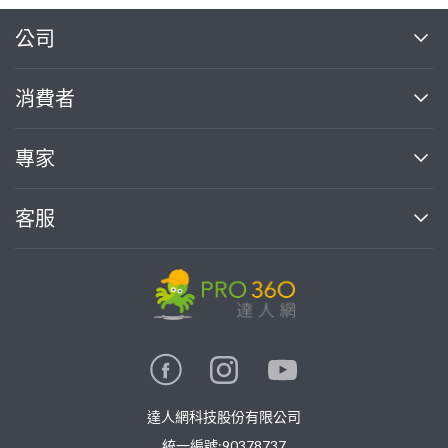
繼續完成
公司
關於我們
消費者
找專家(0)
買服務(0)
媒體報導
買服務
專家
部落格
如何使用PRO360
加入我們
案件中心
客服
熱門服務
投資人關係
成為專家
所有服務
客服中心
合作提案
如何接案
價格行情
使用條款
聯絡我們
專家指南
專家目錄
信任與保障
推廣服務
在地專家推薦
隱私權政策
卓越專家
達人網科技股份有限公司
關鍵字搜尋
公告
特約專家
統一編號:90378737