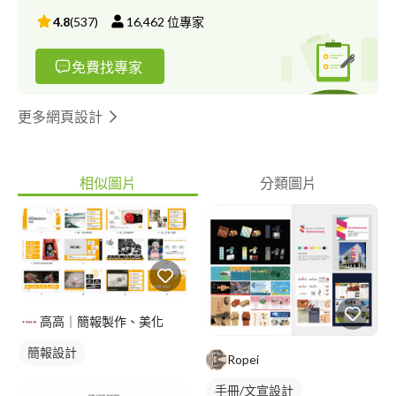
4.8
(
537
)
16,462
位專家
免費找專家
更多網頁設計
相似圖片
分類圖片
高高｜簡報製作、美化
簡報設計
Ropei
手冊/文宣設計