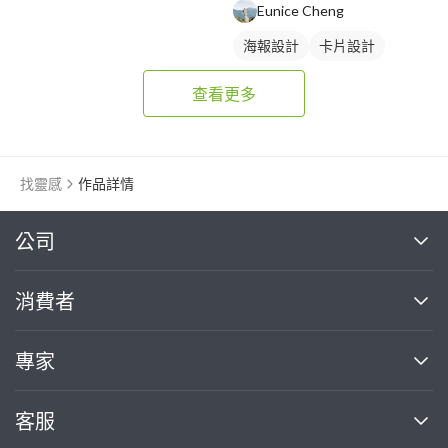
Eunice Cheng
海報設計
卡片設計
查看更多
找靈感
作品詳情
繼續完成
公司
關於我們
消費者
找專家(0)
買服務(0)
媒體報導
買服務
專家
部落格
如何使用PRO360
加入我們
案件中心
客服
熱門服務