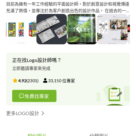
目前為擁有一年工作經驗的平面設計師。對於創意設計和視覺傳達
充滿了熱情，並專注於為客戶創造出色的設計作品。 在過去的一
年中，我在公司有幸與各種不同小型商家的客戶合作，能夠在他們
的需求下提供不同風格設計方案，將客戶想法轉化為視覺作品並符
合客戶設計需求。 如果你正在尋找一位充滿創意、細心且有耐心
的平面設計師來完成你的項目，我很樂意與你合作，共同打造出色
的設計作品，期待能有機會為您提供卓越的設計服務！
正在找Logo設計師嗎？
立即邀請專家來完成
4.92
(
2301
)
33,150
位專家
免費找專家
更多LOGO設計
相似圖片
分類圖片