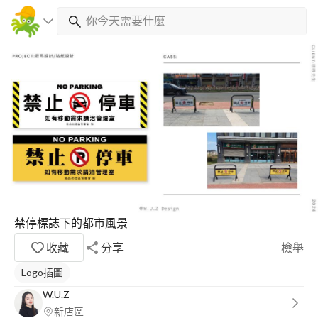
禁停標誌下的都市風景
收藏
分享
檢舉
Logo插圖
W.U.Z
新店區