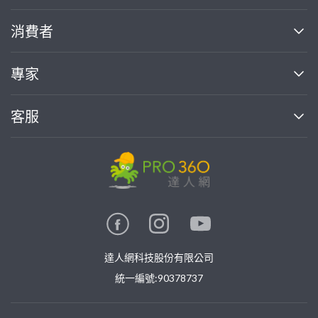
關於我們
消費者
找專家(0)
買服務(0)
媒體報導
買服務
專家
部落格
如何使用PRO360
加入我們
案件中心
客服
熱門服務
投資人關係
成為專家
所有服務
客服中心
合作提案
如何接案
價格行情
使用條款
聯絡我們
專家指南
專家目錄
信任與保障
推廣服務
在地專家推薦
隱私權政策
卓越專家
達人網科技股份有限公司
關鍵字搜尋
公告
特約專家
統一編號:90378737
專業知識
勞健保專區