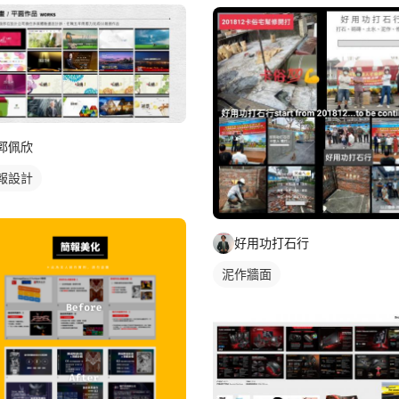
郭佩欣
報設計
好用功打石行
泥作牆面