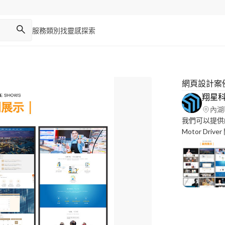
服務類別
找靈感
探索
網頁設計案
翔星
內湖
我們可以提供的項目
Motor Driver
/Java/SQL 
control ic programming > Mechanical Engineering
(SolidWorks 
識 > ROS > 