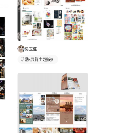
吳玉燕
活動/展覽主題設計