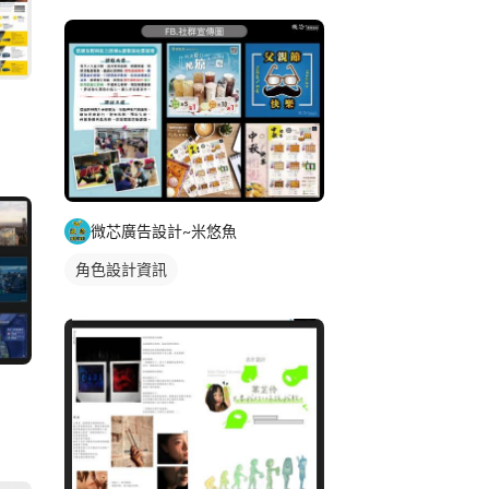
微芯廣告設計~米悠魚
角色設計資訊