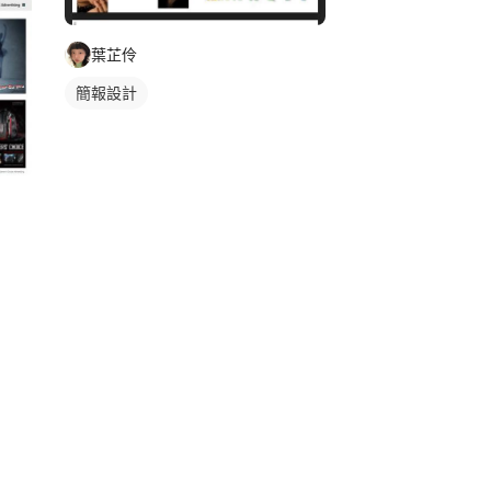
葉芷伶
簡報設計