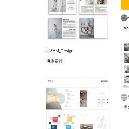
A
3AM_Design
排版設計
辦