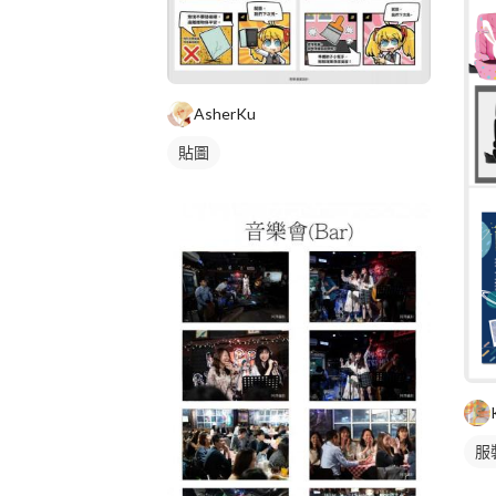
AsherKu
貼圖
服