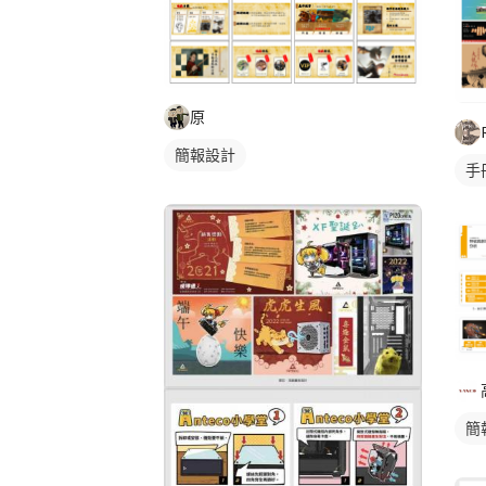
原
簡報設計
手
簡