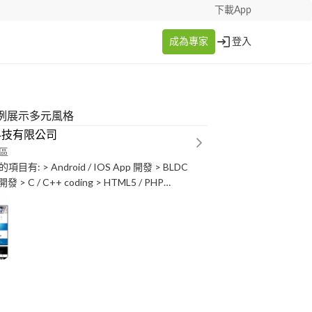
下載App
成為專家
登入
例展示多元風格
科技有限公司
區
有: > Android / IOS App 開發 > BLDC
 開發 > C / C++ coding > HTML5 / PHP
等網站前後端平臺開發 > (microchip / NXP) micro
/ AutoCAD) > Machine vision id********* 影像辨
Robot navigation > 3D列印 > 3D建模 > 遊戲設計