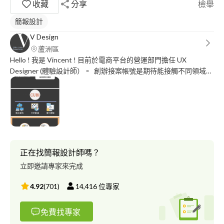
收藏
分享
檢舉
簡報設計
V Design
蘆洲區
Hello ! 我是 Vincent ! 目前於電商平台的營運部門擔任 UX
Designer (體驗設計師）。 創辦接案帳號是期待能接觸不同領域的
內容與認識近期產業需求，若能同時幫助到他人，也會成為有趣的
另類工作經驗。 自學設計過程有接觸不少領域的內容，加上參與
產品提案競賽、設計課程以及一年的設計工作經驗，主要能提供協
助的項目有： 1. 產品介面設計 2. 作業流程設計 3. 使用者調研 4. 工
作坊教練 5. 簡報設計 (報告與產品提案，非美術設計) 其他正在探
索中... 若有以上需求歡迎用一杯咖啡的時間聊聊，或許能發現很大
的合作空間！
正在找簡報設計師嗎？
立即邀請專家來完成
4.92
(
701
)
14,416
位專家
免費找專家