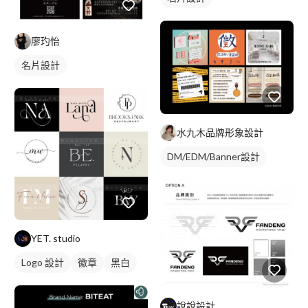
廖玓怡
名片設計
水九木品牌形象設計
DM/EDM/Banner設計
YET. studio
Logo 設計
徽章
黑白
說說設計