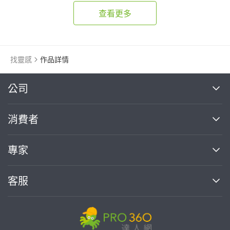
查看更多
找靈感
作品詳情
繼續完成
公司
關於我們
消費者
找專家(0)
買服務(0)
媒體報導
買服務
專家
部落格
如何使用PRO360
加入我們
案件中心
客服
熱門服務
投資人關係
成為專家
所有服務
客服中心
合作提案
如何接案
價格行情
使用條款