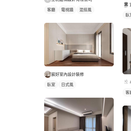
客廳
電視牆
混搭風
臥
宸好室內設計裝修
臥室
日式風
客