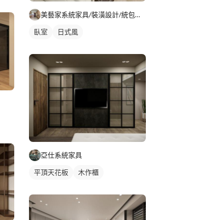
美藝家系統家具/裝潢設計/統包服務
臥室
日式風
亞仕系統家具
平頂天花板
木作櫃