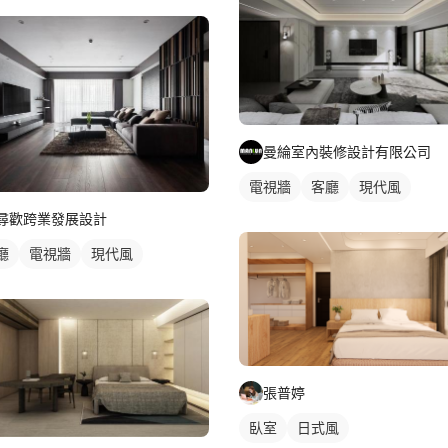
曼綸室內裝修設計有限公司
電視牆
客廳
現代風
尋歡跨業發展設計
廳
電視牆
現代風
張普婷
臥室
日式風