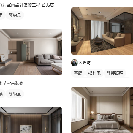
寬月室內設計裝修工程-台北店
室
簡約風
木匠坊
客廳
鄉村風
間接照明
全室照明設計
客廳燈光設計
丰華室內裝修
廳
簡約風