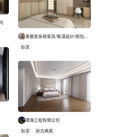
司
美藝家系統家具/裝潢設計/統包服務
臥室
環海工程有限公司
臥室
新古典風