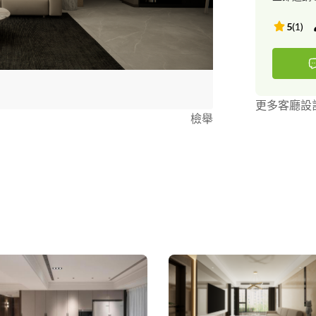
5
(
1
)
更多客廳設
檢舉