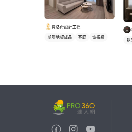
費洛奇設計工程
塑膠地板成品
客廳
電視牆
臥
古典風
繼續完成
找專家(0)
買服務(0)