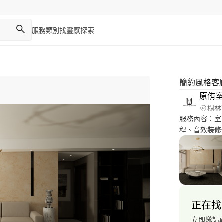
服務類別
找靈感
探索
簡約風格客
原侑
樹林
服務內容：室
程、音效裝修規劃
間規劃 2.配
設計裝修、各
正在找
立即邀請