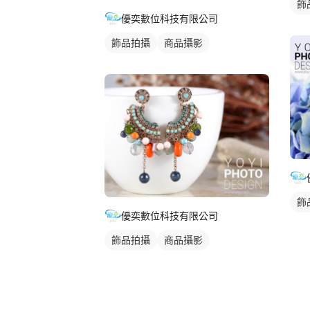
飾
優奕數位科技有限公司
飾品拍攝
商品攝影
飾
優奕數位科技有限公司
飾品拍攝
商品攝影