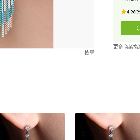
4.96
(
9
更多商業攝
檢舉