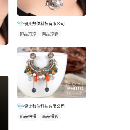
優奕數位科技有限公司
飾品拍攝
商品攝影
優奕數位科技有限公司
飾品拍攝
商品攝影