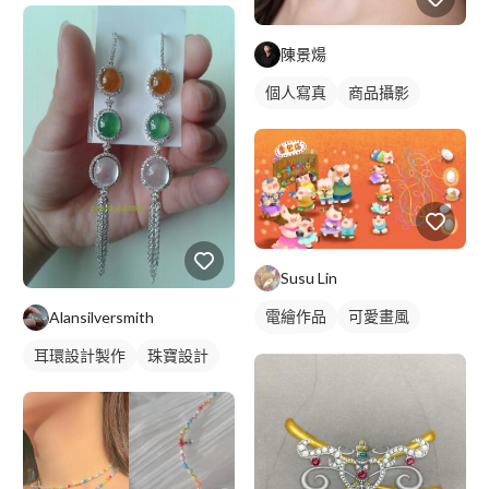
陳景煬
個人寫真
商品攝影
Susu Lin
電繪作品
可愛畫風
Alansilversmith
插畫
耳環設計製作
珠寶設計