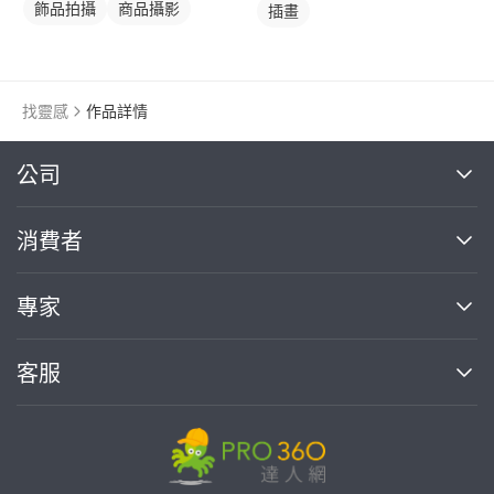
飾品拍攝
商品攝影
插畫
找靈感
作品詳情
繼續完成
公司
關於我們
消費者
找專家(0)
買服務(0)
媒體報導
買服務
專家
部落格
如何使用PRO360
加入我們
案件中心
客服
熱門服務
投資人關係
成為專家
所有服務
客服中心
合作提案
如何接案
價格行情
使用條款
聯絡我們
專家指南