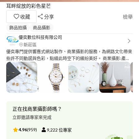
耳畔綻放的彩色星芒
收藏
分享
檢舉
飾品拍攝
商品攝影
優奕數位科技有限公司
新莊區
優奕專門提供響應式網站製作、商業攝影的服務，為網路文化帶來
些許不同動感與色彩，點綴此時空下的繽紛美好。 商業攝影:產品
攝影、人物攝影、到府攝影、外拍攝影 作品
集:http://www.yoyi.ws/works_category/studio_work/ 公司網
址:http://www.yoyi.ws/
正在找商業攝影師嗎？
立即邀請專家來完成
4.96
(
959
)
9,222
位專家