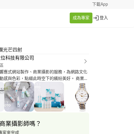
下載App
成為專家
登入
爛光芒四射
數位科技有限公司
區
響應式網站製作、商業攝影的服務，為網路文化
動感與色彩，點綴此時空下的繽紛美好。 商業攝
、人物攝影、到府攝影、外拍攝影 作品
w.yoyi.ws/works_category/studio_work/ 公司網
.yoyi.ws/
商業攝影師嗎？
專家來完成