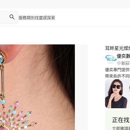
服務類別
找靈感
探索
耳畔星光燦
優奕
新莊
優奕專門提供
帶來些許不同
影:產品攝影
集:http://ww
址:http://www
正在找
立即邀請