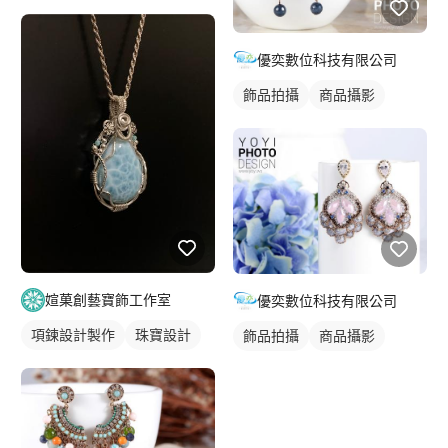
優奕數位科技有限公司
飾品拍攝
商品攝影
媗菓創藝寶飾工作室
優奕數位科技有限公司
項鍊設計製作
珠寶設計
飾品拍攝
商品攝影