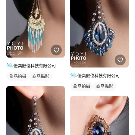
優奕數位科技有限公司
優奕數位科技有限公司
飾品拍攝
商品攝影
飾品拍攝
商品攝影