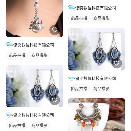
優奕數位科技有限公司
飾品拍攝
商品攝影
優奕數位科技有限公司
飾品拍攝
商品攝影
優奕數位科技有限公司
飾品拍攝
商品攝影
優奕數位科技有限公司
飾品拍攝
商品攝影