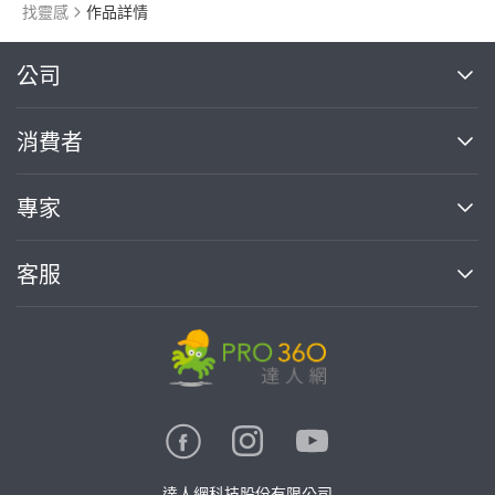
找靈感
作品詳情
繼續完成
公司
關於我們
消費者
找專家(0)
買服務(0)
媒體報導
買服務
專家
部落格
如何使用PRO360
加入我們
案件中心
客服
熱門服務
投資人關係
成為專家
所有服務
客服中心
合作提案
如何接案
價格行情
使用條款
聯絡我們
專家指南
專家目錄
信任與保障
推廣服務
在地專家推薦
隱私權政策
卓越專家
達人網科技股份有限公司