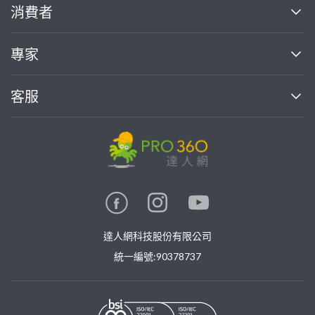
關於我們
消費者
找專家(0)
買服務(0)
媒體報導
買服務
專家
部落格
如何使用PRO360
加入我們
案件中心
客服
熱門服務
投資人關係
成為專家
所有服務
客服中心
合作提案
如何接案
價格行情
使用條款
聯絡我們
專家指南
專家目錄
信任與保障
推廣服務
在地專家推薦
隱私權政策
卓越專家
達人網科技股份有限公司
關鍵字搜尋
公告
特約專家
統一編號:90378737
專業知識
勞健保專區
問專家
新手攻略