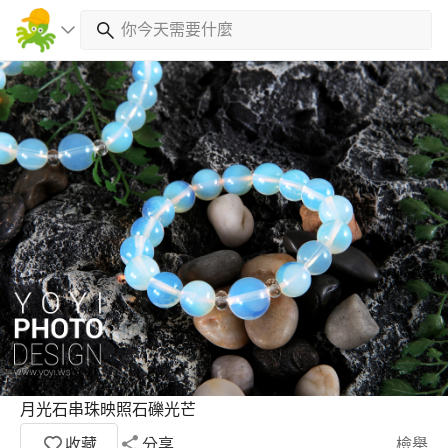
月光石串珠映照石礫光芒
收藏
分享
檢舉