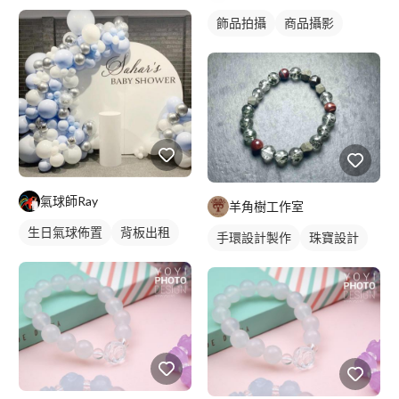
飾品拍攝
商品攝影
氣球師Ray
羊角樹工作室
生日氣球佈置
背板出租
手環設計製作
珠寶設計