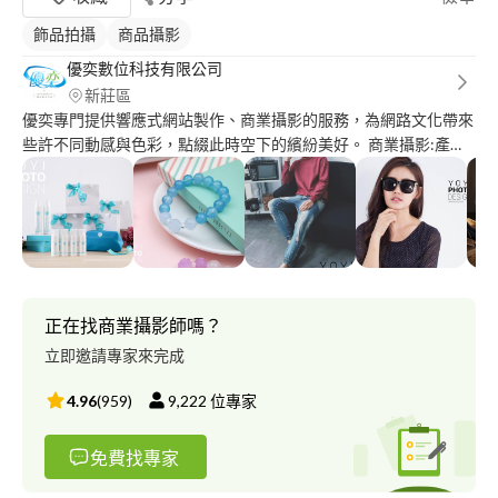
飾品拍攝
商品攝影
優奕數位科技有限公司
新莊區
優奕專門提供響應式網站製作、商業攝影的服務，為網路文化帶來
些許不同動感與色彩，點綴此時空下的繽紛美好。 商業攝影:產品
攝影、人物攝影、到府攝影、外拍攝影 作品
集:http://www.yoyi.ws/works_category/studio_work/ 公司網
址:http://www.yoyi.ws/
正在找商業攝影師嗎？
立即邀請專家來完成
4.96
(
959
)
9,222
位專家
免費找專家