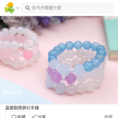
晶瑩剔透夢幻手鍊
收藏
分享
檢舉