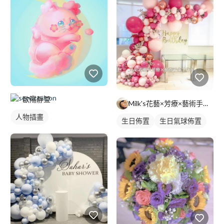
歐陽靜萱
Milk's花藝×芳療×藝術手作工作室
人物插畫
生日佈置
生日氣球佈置