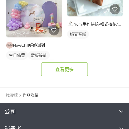
Yumi手作烘焙/韓式擠花/flowers cake/香氛蠟
婚宴蛋糕
HowChill好趣派對
生日佈置
背板設計
背板出租
生日氣球佈置
查看更多
找靈感
作品詳情
繼續完成
公司
關於我們
消費者