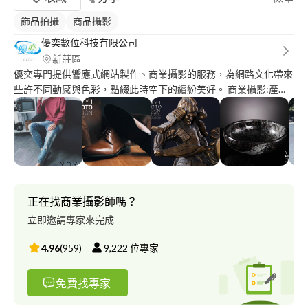
飾品拍攝
商品攝影
優奕數位科技有限公司
新莊區
優奕專門提供響應式網站製作、商業攝影的服務，為網路文化帶來
些許不同動感與色彩，點綴此時空下的繽紛美好。 商業攝影:產品
攝影、人物攝影、到府攝影、外拍攝影 作品
集:http://www.yoyi.ws/works_category/studio_work/ 公司網
址:http://www.yoyi.ws/
正在找商業攝影師嗎？
立即邀請專家來完成
4.96
(
959
)
9,222
位專家
免費找專家