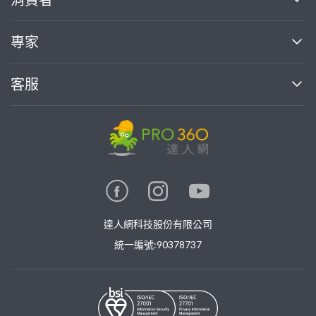
找專家(0)
買服務(0)
媒體報導
買服務
專家
部落格
如何使用PRO360
加入我們
案件中心
客服
熱門服務
投資人關係
成為專家
所有服務
客服中心
合作提案
如何接案
價格行情
使用條款
聯絡我們
專家指南
專家目錄
信任與保障
推廣服務
在地專家推薦
隱私權政策
卓越專家
達人網科技股份有限公司
關鍵字搜尋
公告
特約專家
統一編號:90378737
專業知識
勞健保專區
問專家
新手攻略