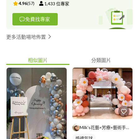
4.96
(
57
)
1,433
位專家
免費找專家
更多活動場地佈置
相似圖片
分類圖片
Milk's花藝×芳療×藝術手作工作室
婚禮氣球