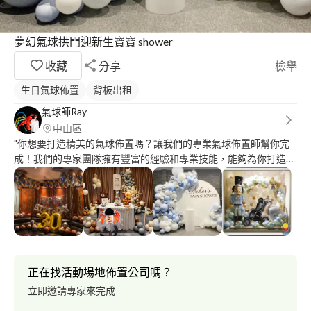
夢幻氣球拱門迎新生寶寶 shower
收藏
分享
檢舉
生日氣球佈置
背板出租
氣球師Ray
中山區
"你想要打造精美的氣球佈置嗎？讓我們的專業氣球佈置師幫你完
成！我們的專家團隊擁有豐富的經驗和專業技能，能夠為你打造令
人驚豔的氣球佈置。無論是婚禮、生日派對、商業展覽，我們都能
為你提供最專業的服務。趕快聯繫我們，讓你的活動變得更加精
彩！" Taiwan balloon artist?‍? ?國際氣球大賽冠軍? ?超耐久空飄氣
球專賣? ?高端客製化氣球佈置? ?精緻現場折氣球發送? ?專業氣球
櫥窗佈置設計? ⚠️如無意願請勿點擊保證回覆⚠️ 追求完美，成就經
典
正在找活動場地佈置公司嗎？
立即邀請專家來完成