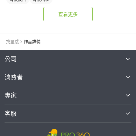
生日氣球佈置
生日佈置
查看更多
找靈感
作品詳情
繼續完成
公司
關於我們
消費者
找專家(0)
買服務(0)
媒體報導
買服務
專家
部落格
如何使用PRO360
加入我們
案件中心
客服
熱門服務
投資人關係
成為專家
所有服務
客服中心
合作提案
如何接案