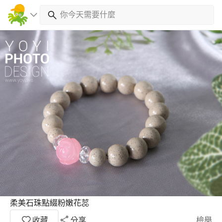
柔美石珠點綴粉嫩花蕊
收藏
分享
檢舉