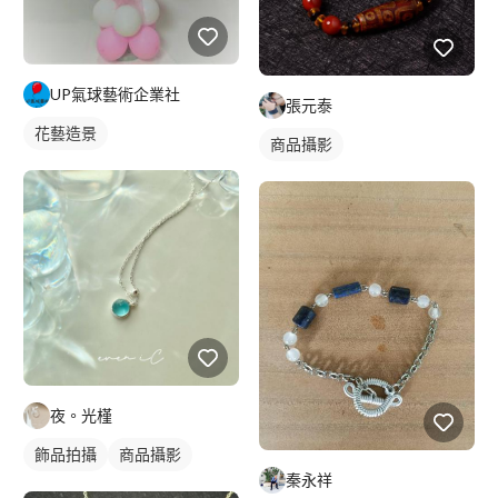
UP氣球藝術企業社
張元泰
花藝造景
商品攝影
夜。光槿
飾品拍攝
商品攝影
秦永祥