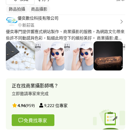
飾品拍攝
商品攝影
優奕數位科技有限公司
新莊區
優奕專門提供響應式網站製作、商業攝影的服務，為網路文化帶來
些許不同動感與色彩，點綴此時空下的繽紛美好。 商業攝影:產品
攝影、人物攝影、到府攝影、外拍攝影 作品
集:http://www.yoyi.ws/works_category/studio_work/ 公司網
址:http://www.yoyi.ws/
正在找商業攝影師嗎？
立即邀請專家來完成
4.96
(
959
)
9,222
位專家
免費找專家