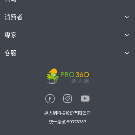
關於我們
消費者
找專家(0)
買服務(0)
媒體報導
買服務
專家
部落格
如何使用PRO360
加入我們
案件中心
客服
熱門服務
投資人關係
成為專家
所有服務
客服中心
合作提案
如何接案
價格行情
使用條款
聯絡我們
專家指南
專家目錄
信任與保障
推廣服務
在地專家推薦
隱私權政策
卓越專家
達人網科技股份有限公司
關鍵字搜尋
公告
特約專家
統一編號:90378737
專業知識
勞健保專區