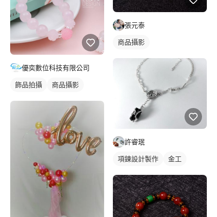
張元泰
商品攝影
優奕數位科技有限公司
飾品拍攝
商品攝影
許睿珉
項鍊設計製作
金工