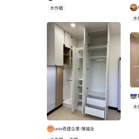
木作櫃
木
木
unix奇建企業-陳福全