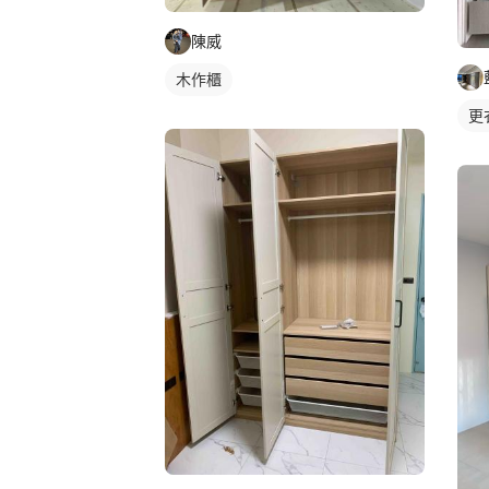
陳威
木作櫃
更