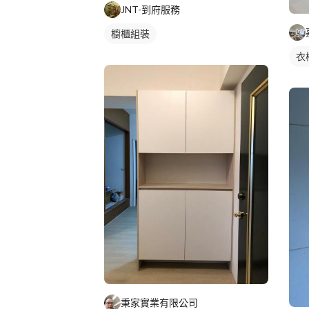
JNT-到府服務
櫥櫃組裝
衣
秉家實業有限公司