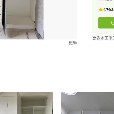
後雙方確定無
7.施工完成 
4.79
(
3
更多木工施
檢舉