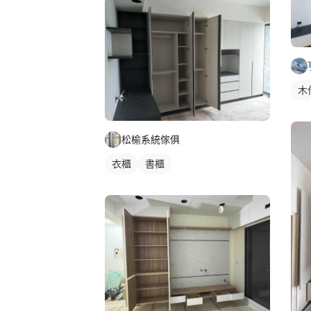
木
松榆系統傢俱
衣櫃
書櫃