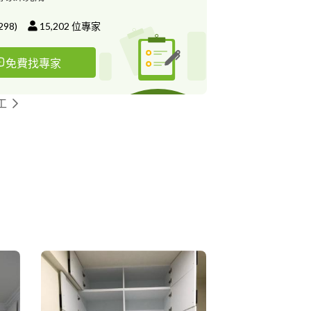
誤簽訂合約 簽訂合約 6.開始施工 進入施工階段
業主驗收 業主驗收無誤後 完工交屋
298
)
15,202
位專家
免費找專家
工