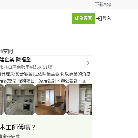
下載App
成為專家
登入
櫃空間
x奇建企業-陳福全
市林口區南勢里4鄰59-11號
設計理念:設計客製化,依照業主要求,以專業的角度
居家空間 服務項目：家居設計、辦公設計、泥
作、油漆、系統家具廚具訂製、工程統包 服務區
新北市、桃園市、基隆市 全區皆可 承接預算：5
服務費用 考量各案狀況不同 歡迎直接來電諮詢~ 官
://www.unixs.com.tw/ 二 服務流程 1.免費專業
電向設計師諮詢相關裝潢事宜 2.免費現場丈量 服
 新北市 桃園市 全區皆可 3.免費平面設計圖規劃
木工師傅嗎？
求,以專業的角度量身規劃兼具實用和美觀性的設
價 在與業主溝通之後提供初步的報價服務 5.報價
專家來完成