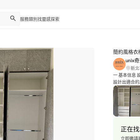
服務類別
找靈感
探索
簡約風格衣
uni
新北
一 基本信息 
設計出適合的
作、水電、木
域：台北市、
萬~300萬 
方網站: https
諮詢 可先來
務範圍:台北市
正在找
根據業主的需
計 4.免費報
立即邀請