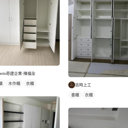
unix奇建企業-陳福全
櫃
木作櫃
衣櫃
吉時上工
書櫃
衣櫃