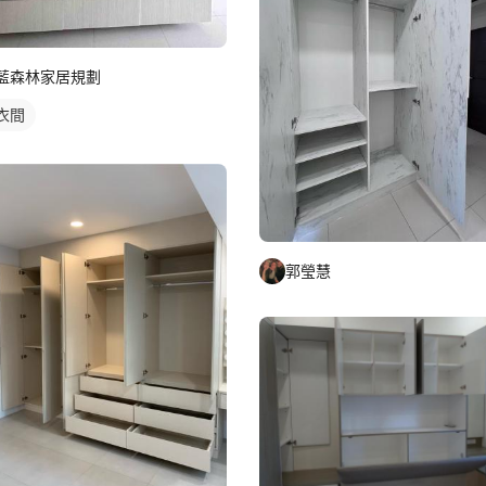
藍森林家居規劃
衣間
郭瑩慧