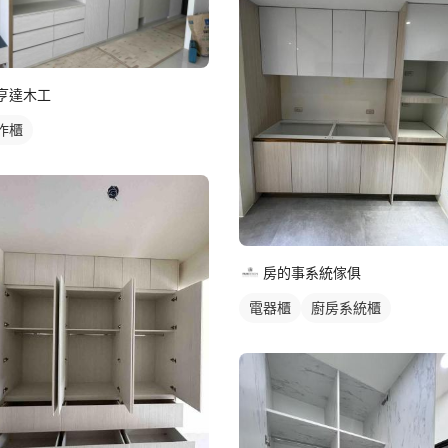
亨達木工
作櫃
房的事系統傢俱
電器櫃
廚房系統櫃