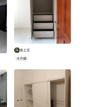
吳土豆
木作櫃