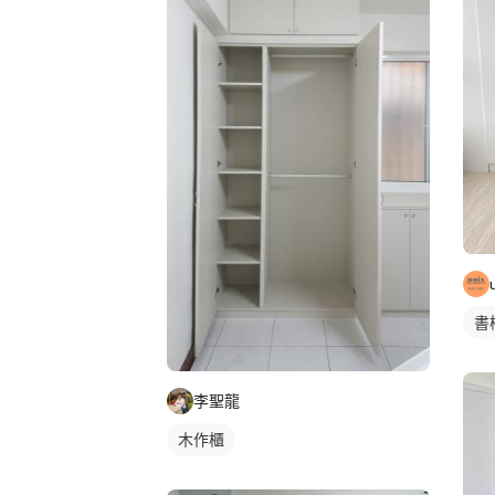
書
李聖龍
木作櫃