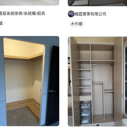
嘉宸系統傢俱/系統櫃/廚具
瀚霆實業有限公司
櫃
木作櫃