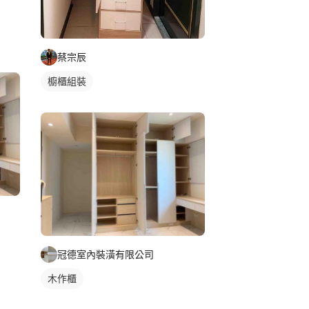
蔡宗辰
櫥櫃組裝
冠德室內裝潢有限公司
木作櫃