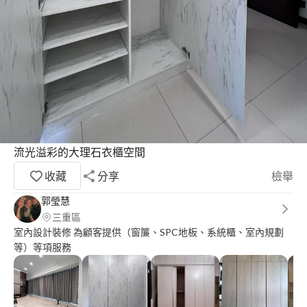
流光溢彩的大理石衣櫃空間
收藏
分享
檢舉
郭瑩慧
三重區
室內設計裝修 為顧客提供（窗簾、SPC地板、系統櫃、室內規劃
等）等項服務