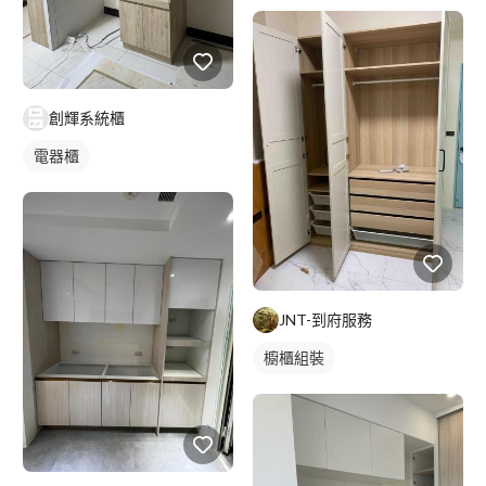
創輝系統櫃
電器櫃
JNT-到府服務
櫥櫃組裝