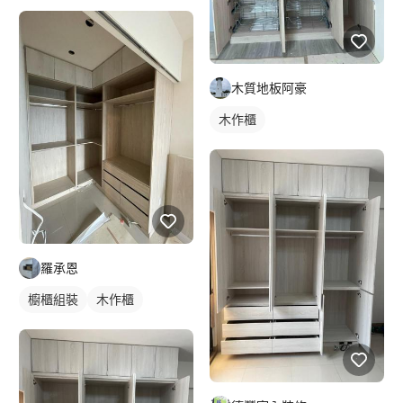
木質地板阿豪
木作櫃
羅承恩
櫥櫃組裝
木作櫃