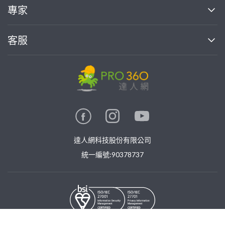
買服務
專家
部落格
如何使用PRO360
加入我們
案件中心
客服
熱門服務
投資人關係
成為專家
所有服務
客服中心
合作提案
如何接案
價格行情
使用條款
聯絡我們
專家指南
專家目錄
信任與保障
推廣服務
在地專家推薦
隱私權政策
卓越專家
達人網科技股份有限公司
關鍵字搜尋
公告
特約專家
統一編號:90378737
專業知識
勞健保專區
問專家
新手攻略
©
2026
PRO360. All rights reserved.