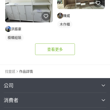
陳威
木作櫃
洪振豪
櫥櫃組裝
查看更多
找靈感
作品詳情
繼續完成
公司
關於我們
消費者
找專家(0)
買服務(0)
媒體報導