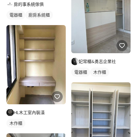
房的事系統傢俱
電器櫃
廚房系統櫃
妃常櫃&勇志企業社
電器櫃
木作櫃
HL木工室內裝潢
木作櫃