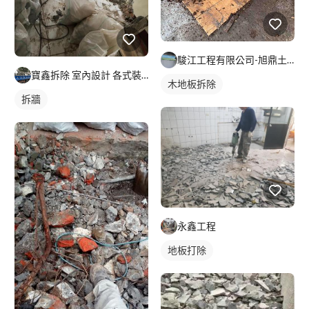
駿江工程有限公司-旭鼎土木包工業
寶鑫拆除 室內設計 各式裝潢工程
木地板拆除
拆牆
永鑫工程
地板打除