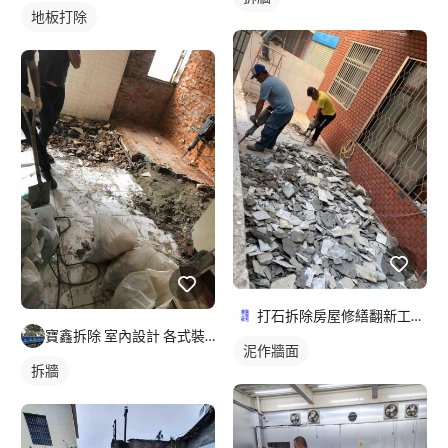
地板打除
打石拆除房屋修繕翻新工程統包
寶鑫拆除 室內設計 各式裝潢工程
泥作牆面
拆牆