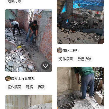
地板打除
偉鼎工程行
泥作牆面
房屋拆除
瑞陞工程企業社
泥作牆面
磚牆
拆牆