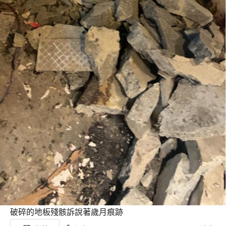
破碎的地板殘骸訴說著歲月痕跡