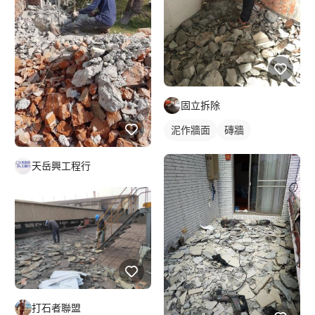
固立拆除
泥作牆面
磚牆
地板打除
天岳興工程行
打石者聯盟