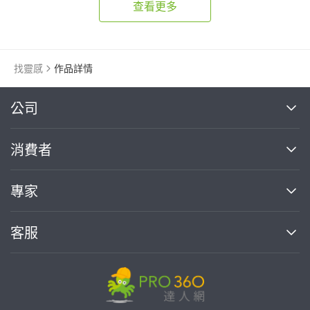
查看更多
找靈感
作品詳情
繼續完成
公司
關於我們
消費者
找專家(0)
買服務(0)
媒體報導
買服務
專家
部落格
如何使用PRO360
加入我們
案件中心
客服
熱門服務
投資人關係
成為專家
所有服務
客服中心
合作提案
如何接案
價格行情
使用條款
聯絡我們
專家指南