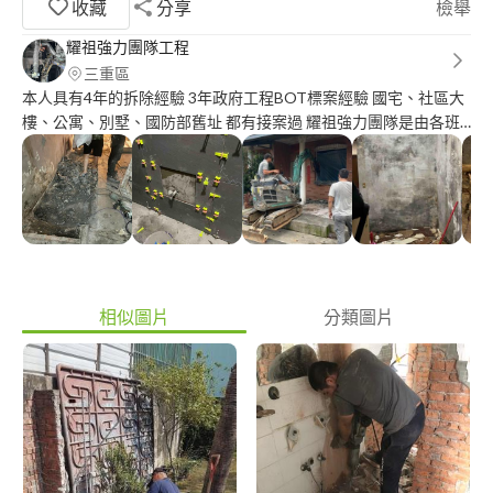
收藏
分享
檢舉
耀祖強力團隊工程
三重區
本人具有4年的拆除經驗 3年政府工程BOT標案經驗 國宅、社區大
樓、公寓、別墅、國防部舊址 都有接案過 耀祖強力團隊是由各班
底挑出的菁英人選組成 每位人選都各有專業技能並能獨當一面的
師傅 不管是打石牆壁水泥牆 拆除木作 貼磁磚 鋪水泥 木工 簡易水
電工程 搬家 清運 耀祖強力團隊給您一條龍的服務 讓您不用再擔心
找不到適合的廠商 一路秉持著公道報價 品質保證
相似圖片
分類圖片