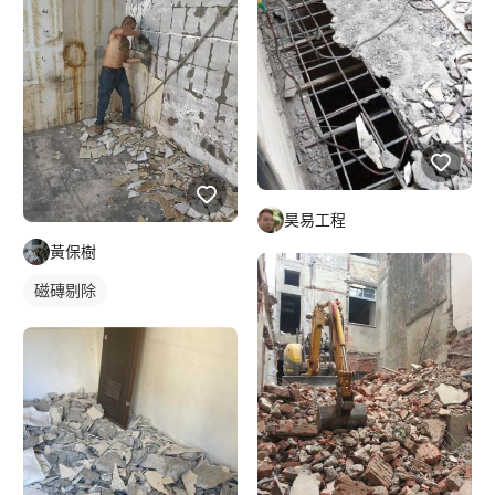
昊易工程
黃保樹
磁磚剔除