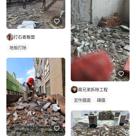
打石者聯盟
地板打除
兩兄弟拆除工程
泥作牆面
磚牆
磁磚剔除