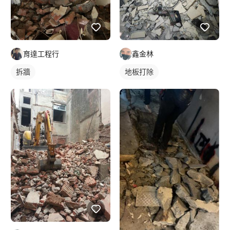
育達工程行
鑫金林
拆牆
地板打除