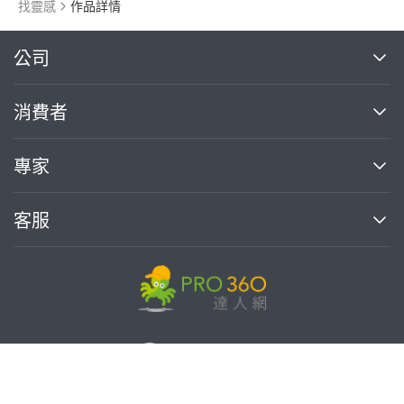
找靈感
作品詳情
繼續完成
公司
關於我們
消費者
找專家(0)
買服務(0)
媒體報導
買服務
專家
部落格
如何使用PRO360
加入我們
案件中心
客服
熱門服務
投資人關係
成為專家
所有服務
客服中心
合作提案
如何接案
價格行情
使用條款
聯絡我們
專家指南
專家目錄
信任與保障
推廣服務
在地專家推薦
隱私權政策
免費找專家
卓越專家
達人網科技股份有限公司