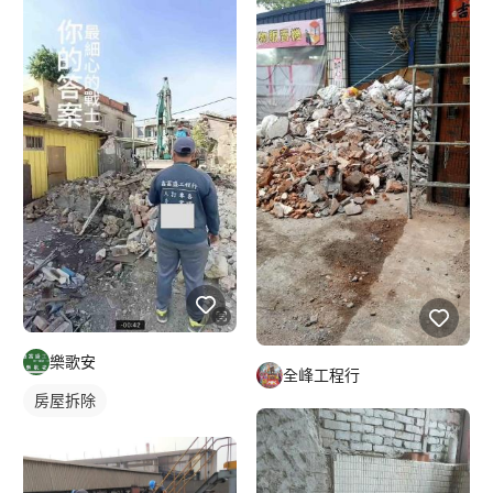
樂歌安
全峰工程行
房屋拆除