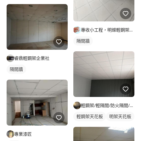
專收小工程，明燦輕鋼架， 隔間，天花板，維修，開孔，專作小坪
隔間牆
睿鼎輕鋼架企業社
隔間牆
輕鋼架/輕隔間/防火隔間/造型天花/自工價廉
輕鋼架天花板
明架天花板
專業漆匠