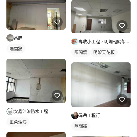
蔡脯
專收小工程，明燦輕鋼架， 隔間，天花板，維修，開孔，專作小坪
隔間牆
隔間牆
明架天花板
安鑫油漆防水工程
湋岳工程行
單色油漆
隔間牆