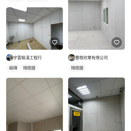
宇雲裝潢工程行
豐梧欣業有限公司
磁磚
隔間牆
隔間牆
明架天花板