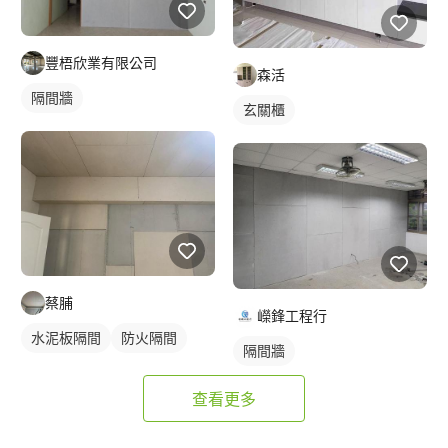
豐梧欣業有限公司
森活
隔間牆
玄關櫃
蔡脯
嶸鋒工程行
水泥板隔間
防火隔間
隔間牆
查看更多