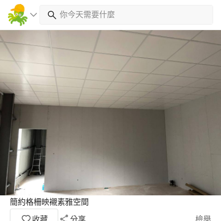
簡約格柵映襯素雅空間
收藏
分享
檢舉