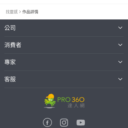
找靈感
作品詳情
繼續完成
公司
關於我們
消費者
找專家(0)
買服務(0)
媒體報導
買服務
專家
部落格
如何使用PRO360
加入我們
案件中心
客服
熱門服務
投資人關係
成為專家
所有服務
客服中心
合作提案
如何接案
價格行情
使用條款
聯絡我們
專家指南
專家目錄
信任與保障
推廣服務
在地專家推薦
隱私權政策