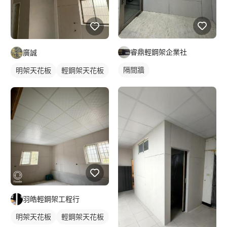
睿鼎輕鋼架企業社
廣誠
隔間牆
明架天花板
輕鋼架天花板
羽皓輕鋼架工程行
明架天花板
輕鋼架天花板