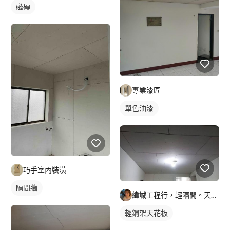
磁磚
專業漆匠
單色油漆
巧手室內裝潢
隔間牆
緯誠工程行，輕隔間。天花。防火建材居家隔間，天花
輕鋼架天花板