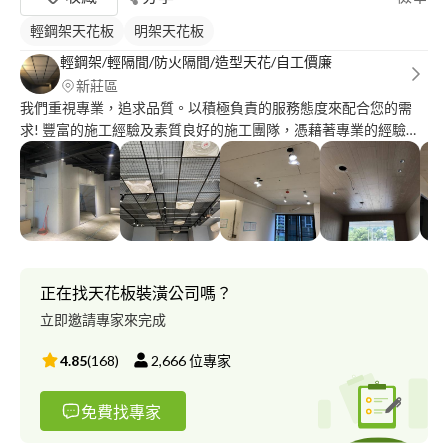
輕鋼架天花板
明架天花板
輕鋼架/輕隔間/防火隔間/造型天花/自工價廉
新莊區
我們重視專業，追求品質。以積極負責的服務態度來配合您的需
求! 豐富的施工經驗及素質良好的施工團隊，憑藉著專業的經驗，
針對每個不同生活習慣的業主提供專門技術之服務提供。輕鋼架/
輕隔間/造型天花板
正在找天花板裝潢公司嗎？
立即邀請專家來完成
4.85
(
168
)
2,666
位專家
免費找專家