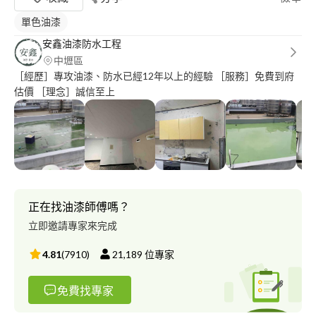
單色油漆
安鑫油漆防水工程
中壢區
［經歷］專攻油漆、防水已經12年以上的經驗 ［服務］免費到府
估價 ［理念］誠信至上
正在找油漆師傅嗎？
立即邀請專家來完成
4.81
(
7910
)
21,189
位專家
免費找專家