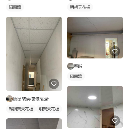
隔間牆
明架天花板
蔡脯
隔間牆
康祿 裝潢/裝修/設計
輕鋼架天花板
明架天花板