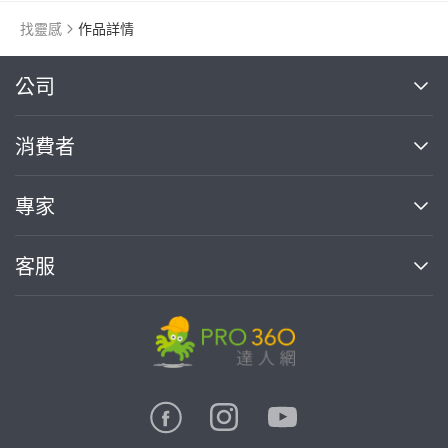
找靈感
作品詳情
繼續完成
公司
關於我們
消費者
找專家(0)
買服務(0)
媒體報導
買服務
專家
部落格
如何使用PRO360
加入我們
案件中心
客服
熱門服務
投資人關係
成為專家
所有服務
客服中心
合作提案
如何接案
價格行情
使用條款
聯絡我們
專家指南
專家目錄
信任與保障
推廣服務
在地專家推薦
隱私權政策