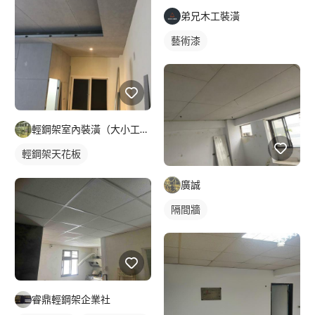
弟兄木工裝潢
藝術漆
輕鋼架室內裝潢（大小工程通包?）
輕鋼架天花板
矽酸鈣板隔間
廣誠
隔間牆
睿鼎輕鋼架企業社