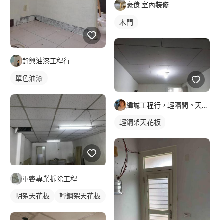
豪億 室內裝修
木門
銓興油漆工程行
單色油漆
緯誠工程行，輕隔間。天花。防火建材居家隔間，天花
輕鋼架天花板
軍睿專業拆除工程
明架天花板
輕鋼架天花板