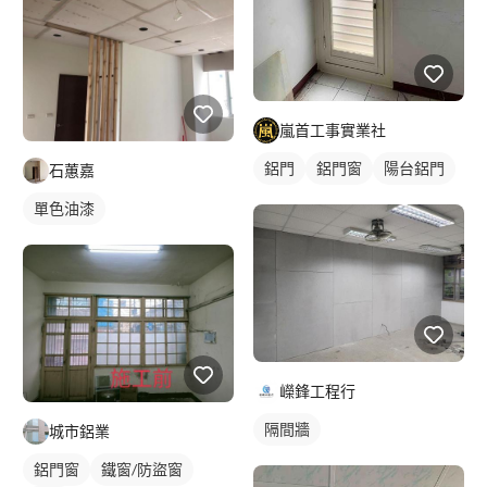
嵐首工事實業社
鋁門
鋁門窗
陽台鋁門
石蕙嘉
單色油漆
嶸鋒工程行
隔間牆
城市鋁業
鋁門窗
鐵窗/防盜窗