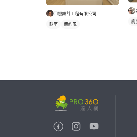
四照設計工程有限公司
廚
臥室
簡約風
繼續完成
找專家(0)
買服務(0)