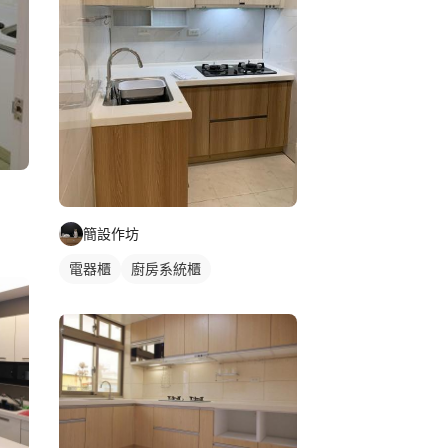
簡設作坊
電器櫃
廚房系統櫃