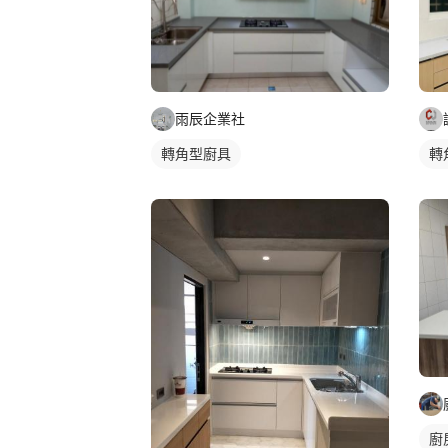
雨辰企業社
轉角型廚具
轉
廚