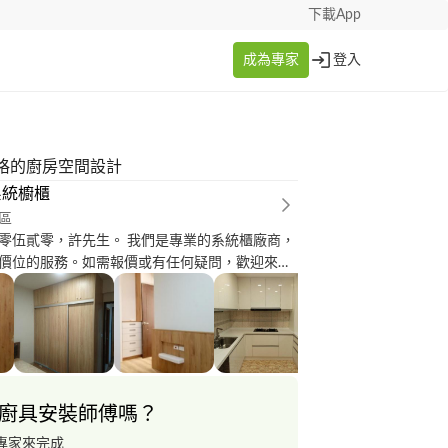
下載App
成為專家
登入
格的廚房空間設計
系統櫥櫃
區
零伍貳零，許先生。 我們是專業的系統櫃廠商，
價位的服務。如需報價或有任何疑問，歡迎來電
 !
廚具安裝師傅嗎？
專家來完成