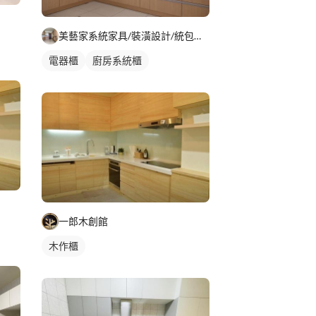
美藝家系統家具/裝潢設計/統包服務
電器櫃
廚房系統櫃
一郎木創館
木作櫃