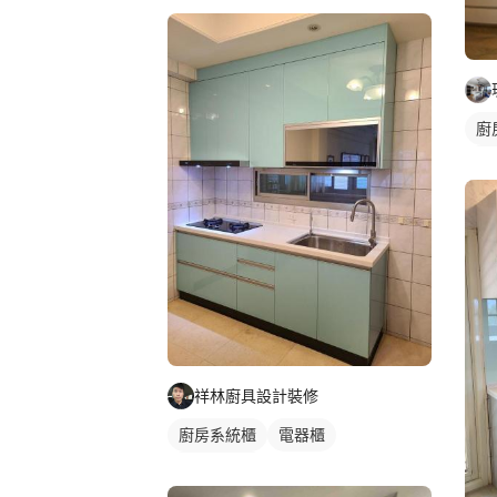
廚
轉
祥林廚具設計裝修
廚房系統櫃
電器櫃
一字型廚具