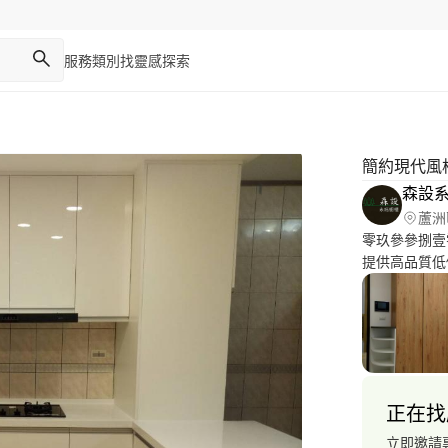
服務類別
找靈感
探索
簡約現代風
森設
蘆洲
零玖參參捌壹
提供高品質低
不吝賜教，謝謝
正在找
立即邀請