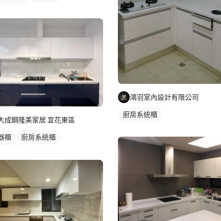
角型廚具
鴻羽室內設計有限公司
廚房系統櫃
大成鋼隆美家居 宜花東區
器櫃
廚房系統櫃
字型廚具