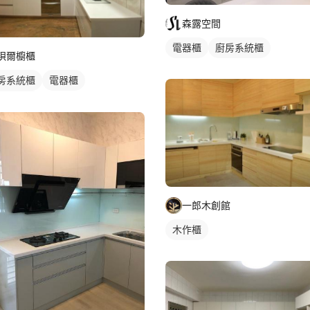
森露空間
電器櫃
廚房系統櫃
珼爾櫥櫃
房系統櫃
電器櫃
角型廚具
一郎木創館
木作櫃