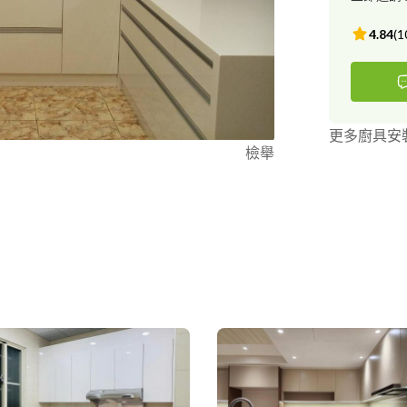
4.84
(
1
更多廚具安
檢舉