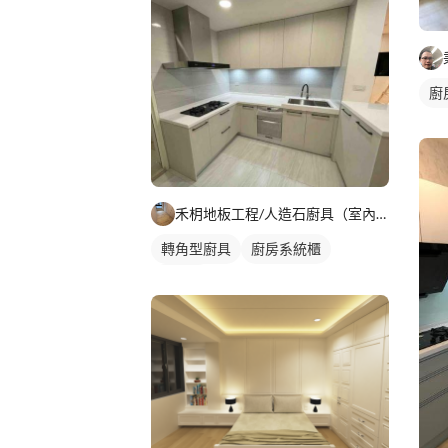
廚
禾枂地板工程/人造石廚具（室內設計裝修）
轉角型廚具
廚房系統櫃
電器櫃