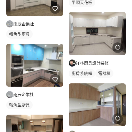
平頂天花板
雨辰企業社
轉角型廚具
祥林廚具設計裝修
廚房系統櫃
電器櫃
轉角型廚具
雨辰企業社
轉角型廚具