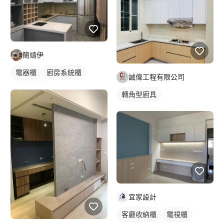
簡靖伊
電器櫃
廚房系統櫃
誠偉工程有限公司
轉角型廚具
轉角型廚具
宜家設計
客廳收納櫃
電視櫃