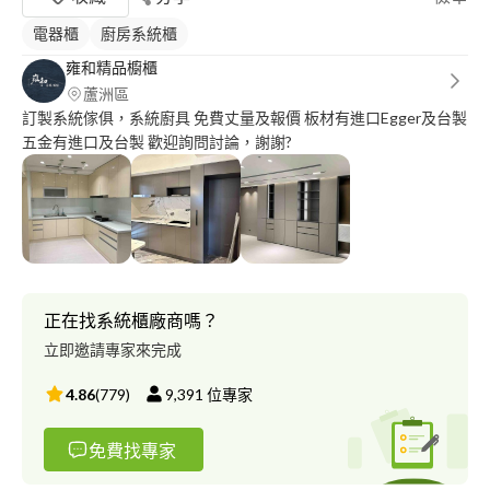
電器櫃
廚房系統櫃
雍和精品櫥櫃
蘆洲區
訂製系統傢俱，系統廚具 免費丈量及報價 板材有進口Egger及台製
五金有進口及台製 歡迎詢問討論，謝謝?
正在找系統櫃廠商嗎？
立即邀請專家來完成
4.86
(
779
)
9,391
位專家
免費找專家