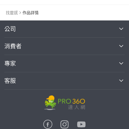
找靈感
作品詳情
繼續完成
公司
關於我們
消費者
找專家(0)
買服務(0)
媒體報導
買服務
專家
部落格
如何使用PRO360
加入我們
案件中心
客服
熱門服務
投資人關係
成為專家
所有服務
客服中心
合作提案
如何接案
價格行情
使用條款
聯絡我們
專家指南
專家目錄
信任與保障
推廣服務