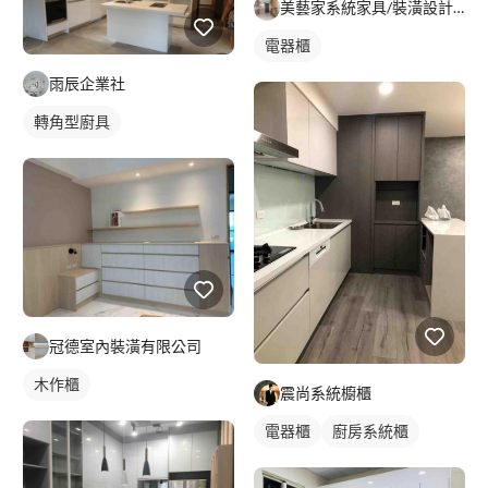
美藝家系統家具/裝潢設計/統包服務
電器櫃
雨辰企業社
轉角型廚具
冠德室內裝潢有限公司
木作櫃
震尚系統櫥櫃
電器櫃
廚房系統櫃