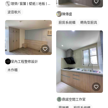
璟榮/ 窗簾 | 壁紙 | 地板 | 建築貼膜 |
波音軟片
陳傳盛
廚房系統櫃
轉角型廚具
室內工程整修設計
木作櫃
鼎諾空間工作室
電器櫃
廚房系統櫃