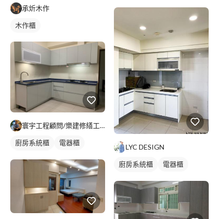
木作櫃
單色油漆
承炘木作
木作櫃
寰宇工程顧問/樂建修繕工程公司
廚房系統櫃
電器櫃
LYC DESIGN
轉角型廚具
廚房系統櫃
電器櫃
平頂天花板