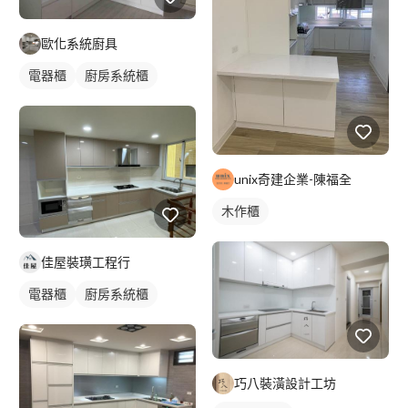
歐化系統廚具
電器櫃
廚房系統櫃
unix奇建企業-陳福全
木作櫃
佳屋裝璜工程行
電器櫃
廚房系統櫃
巧八裝潢設計工坊