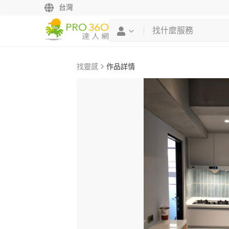
台灣
找靈感
作品詳情