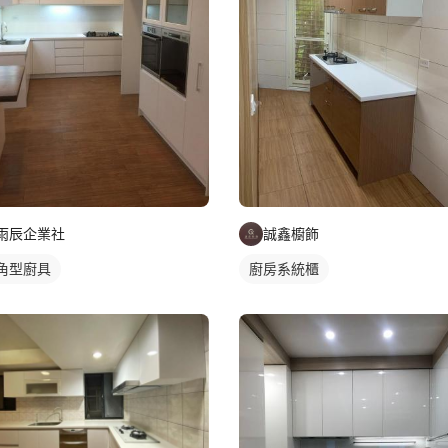
雨辰企業社
誠鑫櫥飾
角型廚具
廚房系統櫃