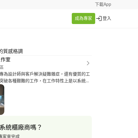
下載App
成為專家
登入
的質感格調
工作室
區
專為設計師與客戶解決疑難雜症，還有優質的工
突破各種艱難的工作，在工作特性上是以系統櫃
設計師拆料 下料以及出料當然也少不了組裝了，
對系統櫃而已 還有木地板施作 水電工程 油漆工
的師傅與團隊共同成長與努力！
系統櫃廠商嗎？
專家來完成