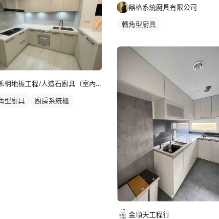
鼎格系統廚具有限公司
轉角型廚具
禾枂地板工程/人造石廚具（室內設計裝修）
角型廚具
廚房系統櫃
器櫃
金順天工程行