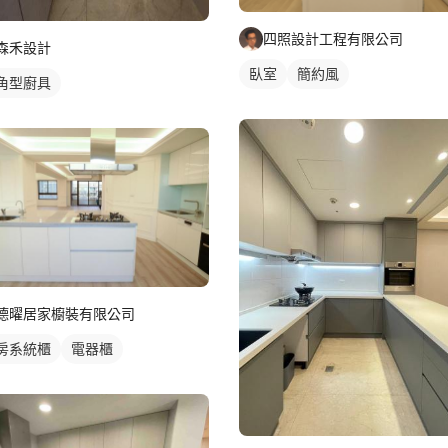
四照設計工程有限公司
森禾設計
臥室
簡約風
角型廚具
德曜居家櫥裝有限公司
房系統櫃
電器櫃