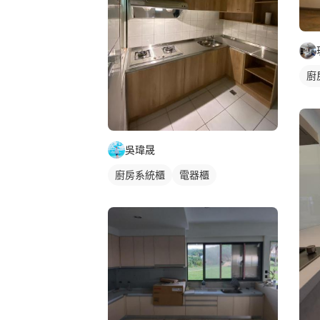
廚
轉
吳瑋晟
廚房系統櫃
電器櫃