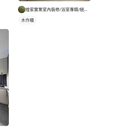
煌家實業室內裝修/浴室專精/統包工程
木作櫃