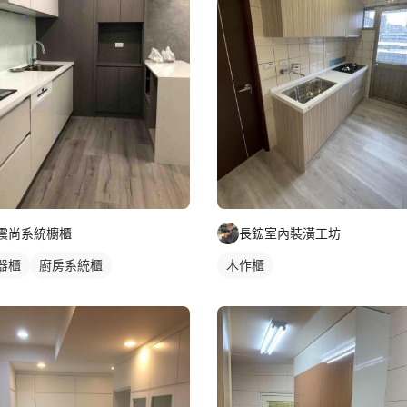
震尚系統櫥櫃
長鋐室內裝潢工坊
器櫃
廚房系統櫃
木作櫃