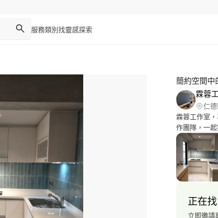
服務類別
找靈感
探索
簡約空間中
霖蓉
仁德
霖蓉工作室，
作團隊，一起
為主角，可幫
相對不僅僅針
程 都有優質
正在找
立即邀請