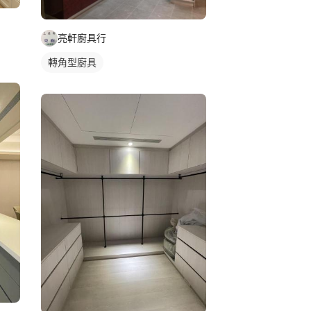
亮軒廚具行
轉角型廚具