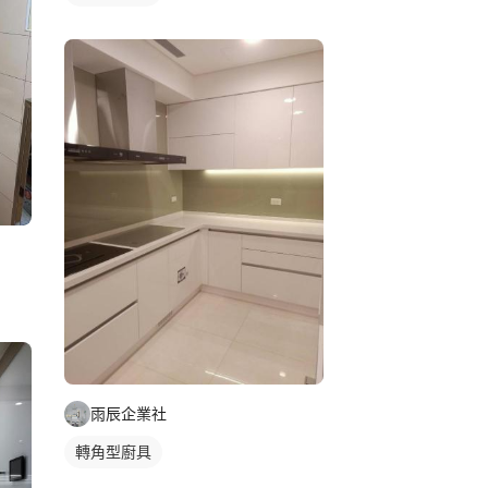
雨辰企業社
轉角型廚具