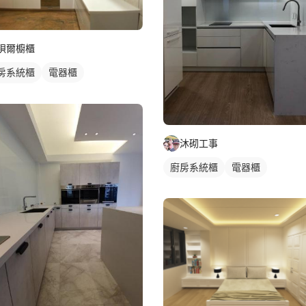
珼爾櫥櫃
房系統櫃
電器櫃
角型廚具
沐砌工事
廚房系統櫃
電器櫃