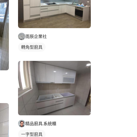
雨辰企業社
轉角型廚具
精品廚具.系統櫃
一字型廚具