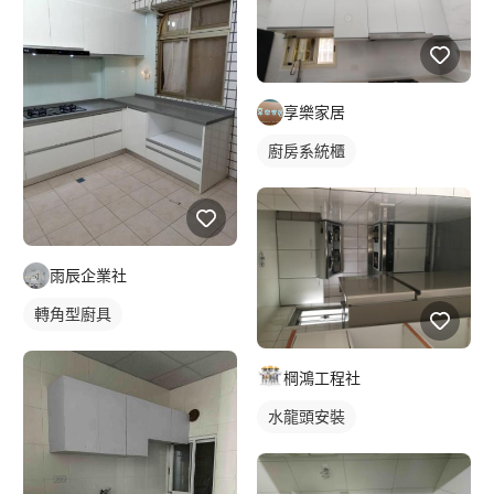
享樂家居
廚房系統櫃
雨辰企業社
轉角型廚具
棡鴻工程社
水龍頭安裝