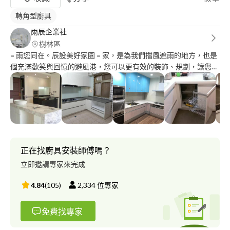
轉角型廚具
雨辰企業社
樹林區
= 雨您同在。辰設美好家園 = 家，是為我們擋風遮雨的地方，也是
個充滿歡笑與回憶的避風港，您可以更有效的裝飾、規劃，讓您的
家更有溫度；也可以凸顯您的非凡氣質。 本公司獲企業愛戴，自
創業以來深受設計師團隊肯定，目前為連鎖美髮院、桃園機場員工
茶水間、知名建商建案、明星藝人等...多項工程指定裝修空間規劃
師。
正在找廚具安裝師傅嗎？
立即邀請專家來完成
4.84
(
105
)
2,334
位專家
免費找專家