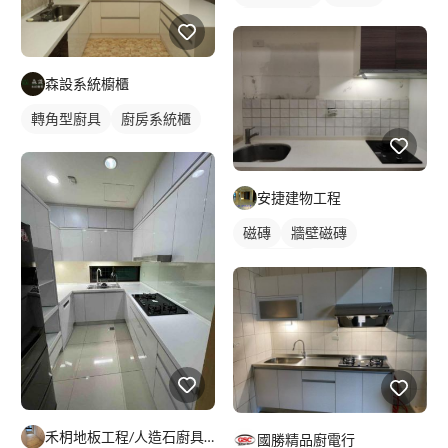
一字型廚具
森設系統櫥櫃
轉角型廚具
廚房系統櫃
安捷建物工程
磁磚
牆壁磁磚
一字型廚具
禾枂地板工程/人造石廚具（室內設計裝修）
國勝精品廚電行