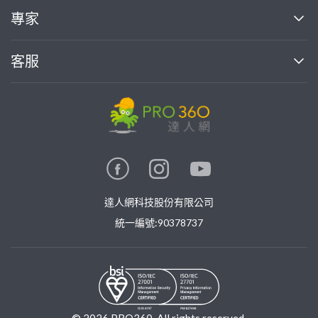
買服務
專家
部落格
如何使用PRO360
加入我們
案件中心
客服
熱門服務
投資人關係
成為專家
所有服務
客服中心
合作提案
如何接案
價格行情
使用條款
聯絡我們
專家指南
專家目錄
信任與保障
推廣服務
在地專家推薦
隱私權政策
卓越專家
達人網科技股份有限公司
關鍵字搜尋
公告
特約專家
統一編號:90378737
專業知識
勞健保專區
問專家
新手攻略