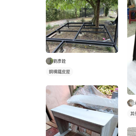
劉彥銓
鋼構鐵皮屋
其