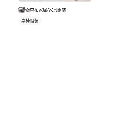
喬森祐家居/家具組裝
桌椅組裝