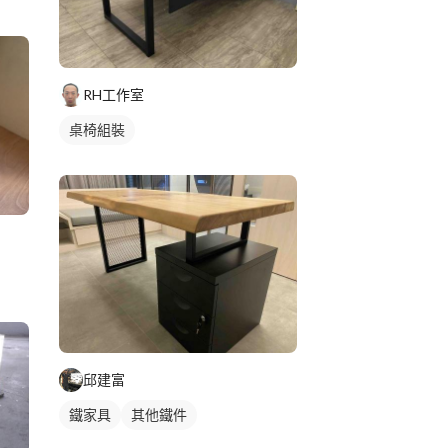
RH工作室
桌椅組裝
邱建富
鐵家具
其他鐵件