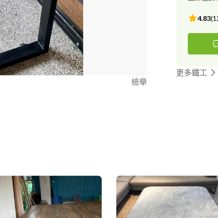
4.83
(
1
更多鐵工
檢舉