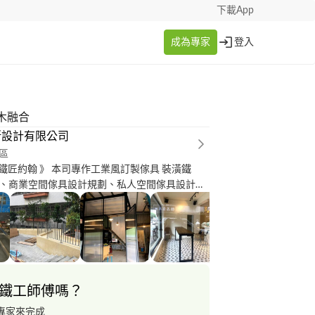
下載App
成為專家
登入
木融合
斯設計有限公司
區
mith鐵匠約翰 》 本司專作工業風訂製傢具 裝潢鐵
、商業空間傢具設計規劃、私人空間傢具設計規
詢問報價～
鐵工師傅嗎？
專家來完成