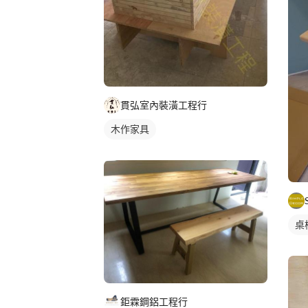
貫弘室內裝潢工程行
木作家具
桌
鉅霖鋼鋁工程行