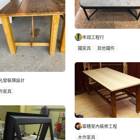
禾翊工程行
鐵家具
其他鐵件
允發裝璜設計
作家具
富穗室內裝修工程
木作家具