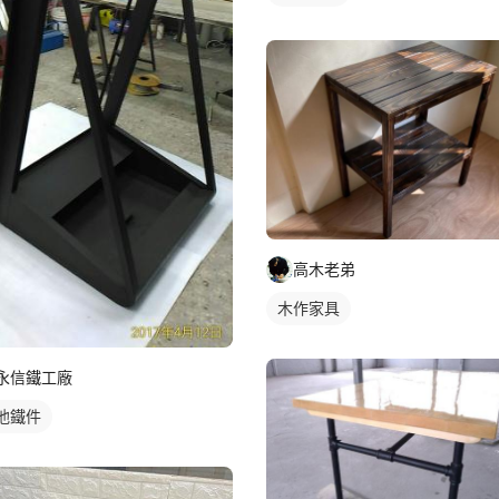
高木老弟
木作家具
永信鐵工廠
他鐵件