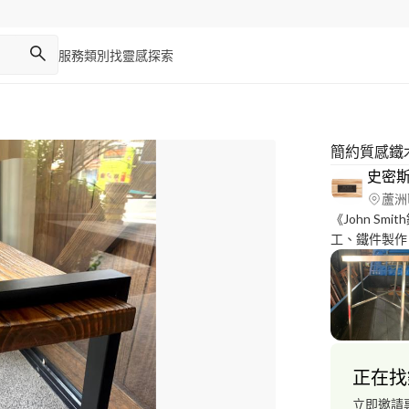
服務類別
找靈感
探索
簡約質感鐵
史密
蘆洲
《John S
工、鐵件製作
劃，歡迎私詢
正在找
立即邀請