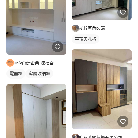
枋梓室內裝潢
平頂天花板
unix奇建企業-陳福全
電器櫃
客廳收納櫃
電視櫃
皓昇系統櫥櫃有限公司