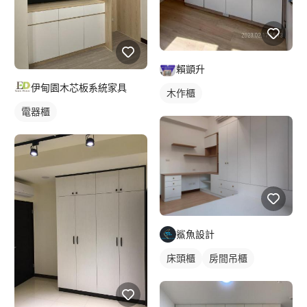
賴顗升
伊甸園木芯板系統家具
木作櫃
電器櫃
鯊魚設計
床頭櫃
房間吊櫃