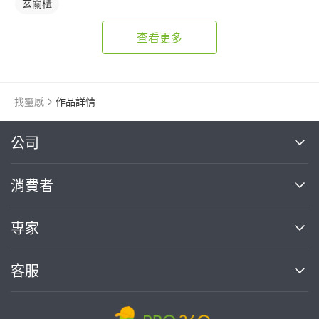
玄關櫃
查看更多
找靈感
作品詳情
繼續完成
公司
關於我們
消費者
找專家(0)
買服務(0)
媒體報導
買服務
專家
部落格
如何使用PRO360
加入我們
案件中心
客服
熱門服務
投資人關係
成為專家
所有服務
客服中心