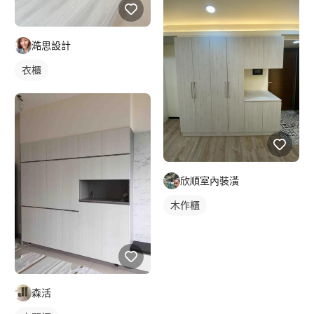
澔思設計
衣櫃
欣順室內裝潢
木作櫃
森活