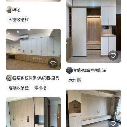
洋葱
客廳收納櫃
宜蘭-映輝室內裝潢
嘉宸系統傢俱/系統櫃/廚具
木作櫃
客廳收納櫃
電視櫃