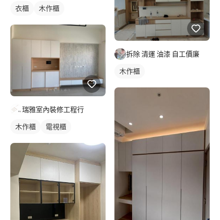
衣櫃
木作櫃
拆除 清運 油漆 自工價廉
木作櫃
瑞雅室內裝修工程行
木作櫃
電視櫃