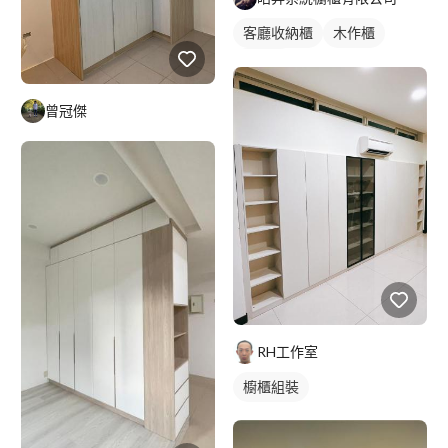
客廳收納櫃
木作櫃
電視櫃
曾冠傑
RH工作室
櫥櫃組裝