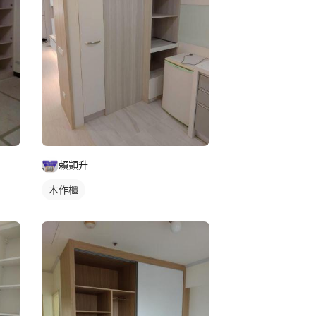
賴顗升
木作櫃