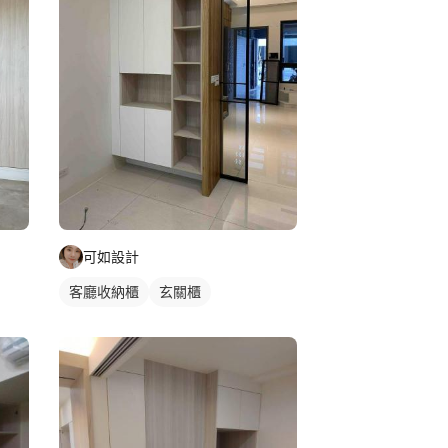
可如設計
客廳收納櫃
玄關櫃