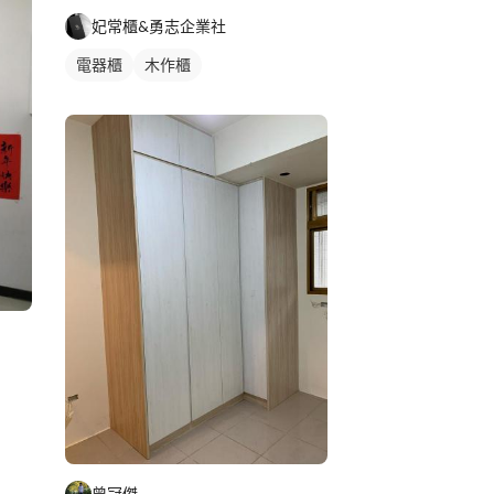
妃常櫃&勇志企業社
電器櫃
木作櫃
曾冠傑