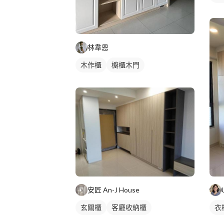
林韋恩
木作櫃
櫥櫃木門
安匠 An-J House
玄關櫃
客廳收納櫃
衣