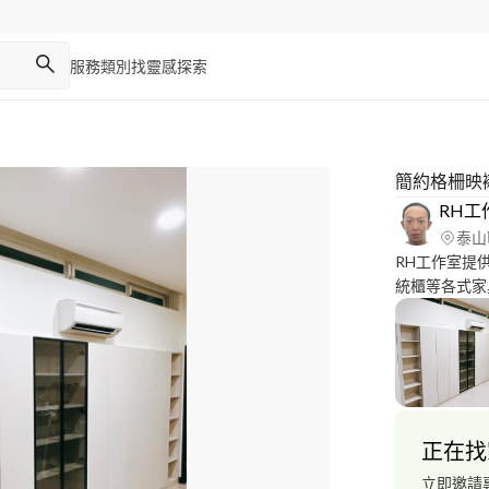
服務類別
找靈感
探索
簡約格柵映
RH工
泰山
RH工作室提
統櫃等各式家
機、浴室暖風
正在找
立即邀請