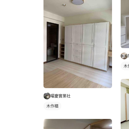
木
曜慶實業社
木作櫃