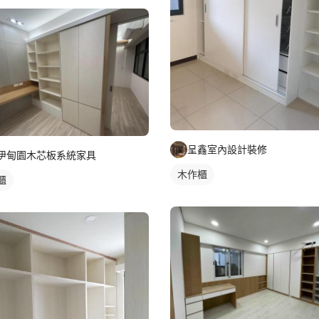
呈鑫室內設計裝修
伊甸園木芯板系統家具
木作櫃
櫃