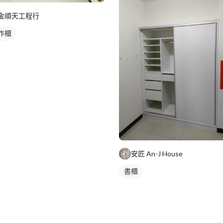
金順天工程行
作櫃
安匠 An-J House
書櫃