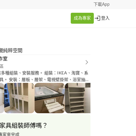
下載App
成為專家
登入
襯純粹空間
作室
區
供多種組裝、安裝服務。 組裝：IKEA、淘寶、系
具。 安裝：層板、層架、電視壁掛架、浴室抽風
機、燈具、開關、插座等。
家具組裝師傅嗎？
專家來完成