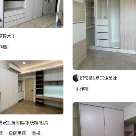
亨達木工
作櫃
妃常櫃&勇志企業社
木作櫃
嘉宸系統傢俱/系統櫃/廚具
櫃
房間吊櫃
書櫃