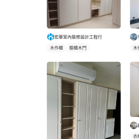
宏華室內裝修設計工程行
木作櫃
櫥櫃木門
木
衣