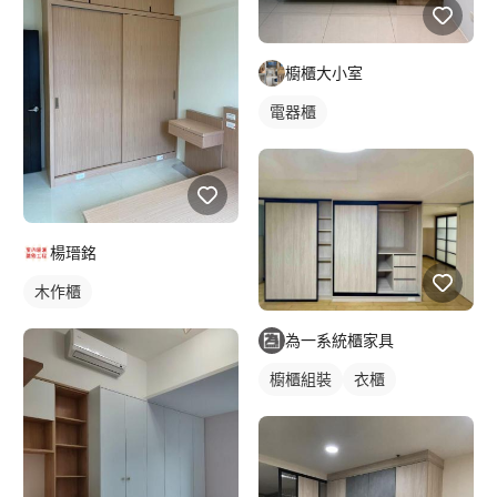
櫥櫃大小室
電器櫃
楊瑨銘
木作櫃
為一系統櫃家具
櫥櫃組裝
衣櫃