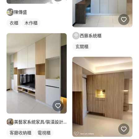
陳傳盛
衣櫃
木作櫃
西籐系統櫃
玄關櫃
美藝家系統家具/裝潢設計/統包服務
客廳收納櫃
電視櫃