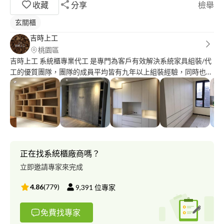
收藏
分享
檢舉
玄關櫃
吉時上工
桃園區
吉時上工 系統櫃專業代工 是專門為客戶有效解決系統家具組裝/代
工的優質團隊，團隊的成員平均皆有九年以上組裝經驗，同時也提
供了客製化帶料服務，效率和品質深得您的信賴
正在找系統櫃廠商嗎？
立即邀請專家來完成
4.86
(
779
)
9,391
位專家
免費找專家