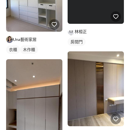
林桓正
Una藝術家居
房間門
衣櫃
木作櫃