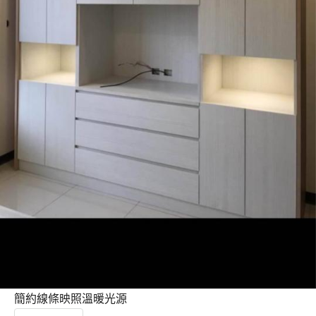
簡約線條映照溫暖光源