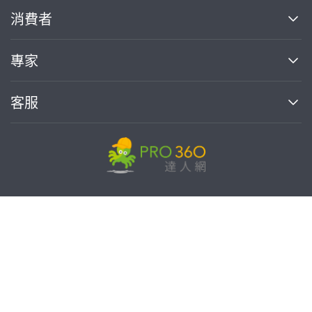
關於我們
消費者
找專家(0)
買服務(0)
媒體報導
買服務
專家
部落格
如何使用PRO360
加入我們
案件中心
客服
熱門服務
投資人關係
成為專家
所有服務
客服中心
合作提案
如何接案
價格行情
使用條款
聯絡我們
專家指南
專家目錄
信任與保障
推廣服務
在地專家推薦
隱私權政策
免費找專家
卓越專家
達人網科技股份有限公司
關鍵字搜尋
公告
特約專家
統一編號:90378737
專業知識
勞健保專區
問專家