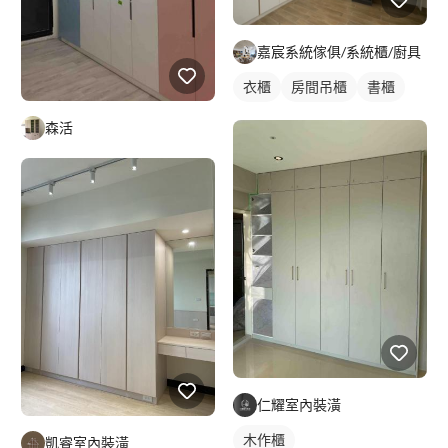
嘉宸系統傢俱/系統櫃/廚具
衣櫃
房間吊櫃
書櫃
森活
仁耀室內裝潢
木作櫃
凱睿室內裝潢