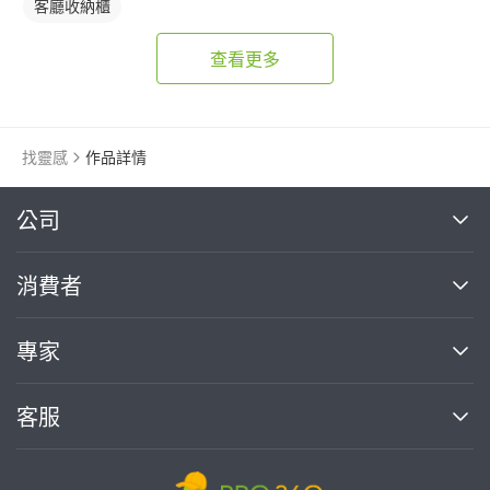
客廳收納櫃
查看更多
找靈感
作品詳情
繼續完成
公司
關於我們
消費者
找專家(0)
買服務(0)
媒體報導
買服務
專家
部落格
如何使用PRO360
加入我們
案件中心
客服
熱門服務
投資人關係
成為專家
所有服務
客服中心