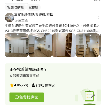
客廳收納櫃
電視櫃
嘉宸系統傢俱/系統櫃/廚具
三重區
平價系統傢俱 有實體工廠生產線可參觀 50種顏色以上可選擇 E1-
V313低甲醛環保板 SGS-CNS2215測試報告 SGS-CNS11668測試
報告 用最安全的材料 打造你最溫暖的家 #衣櫃 #鞋櫃 #櫥櫃 #浴櫃
只要有櫃就讓您不貴 新竹以北 丈量詢問計價請洽 小蔡☎️ :零九壹
壹-九八五-三四零 小蔡line: a 2 6 3 7 2 2 6 2 FB?嘉宸系統傢俱 線上
目錄提供參考 https://drive.google.com/drive/folders/1Ko-
oVsz7YaCjV1B4pOxEqfaXreMjmJBx?usp=sharing
正在找系統櫃廠商嗎？
立即邀請專家來完成
4.86
(
779
)
9,391
位專家
免費找專家