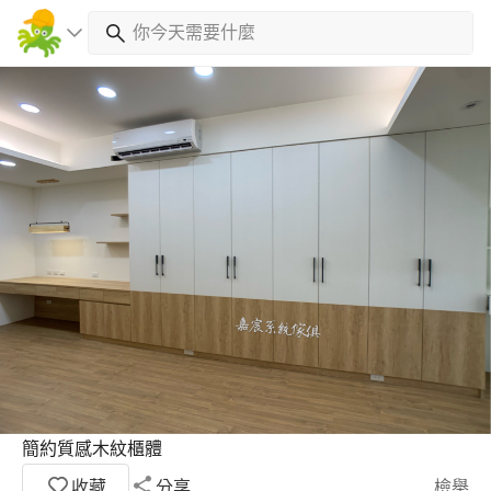
簡約質感木紋櫃體
收藏
分享
檢舉