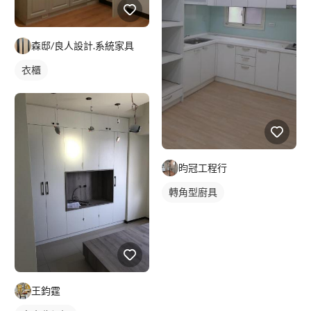
森邸/良人設計.系統家具
衣櫃
昀冠工程行
轉角型廚具
王鈞霆