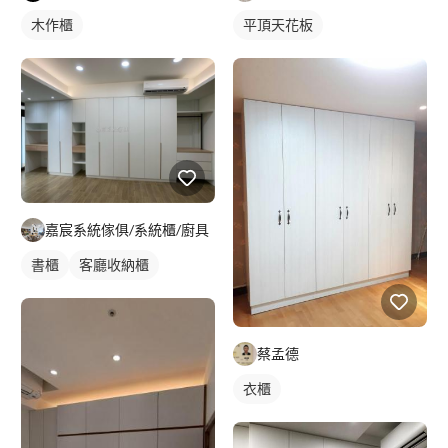
木作櫃
平頂天花板
嘉宸系統傢俱/系統櫃/廚具
書櫃
客廳收納櫃
蔡孟德
衣櫃