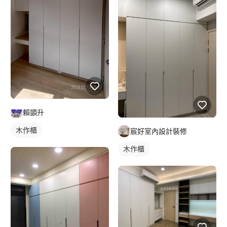
賴顗升
木作櫃
宸好室內設計裝修
木作櫃