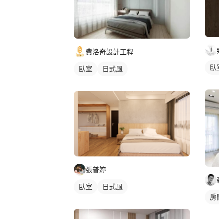
費洛奇設計工程
臥
臥室
日式風
張普婷
臥室
日式風
房