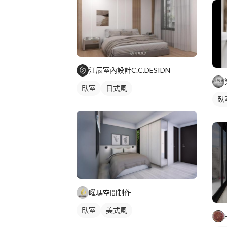
江辰室內設計C.C.DESIDN
臥室
日式風
臥
曜瑪空間制作
臥室
美式風