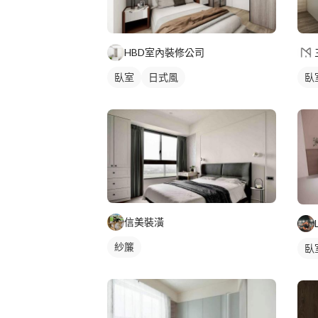
HBD室內裝修公司
臥室
日式風
臥
信美裝潢
紗簾
臥