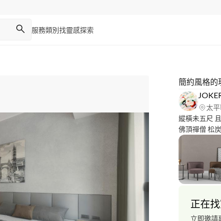
服務類別
找靈感
探索
JOKE
太平
縱橫未五尺 且住窄也寬 若非風雨露 何勞結草庵 (松尾芭蕉友
佛頂禪僧 松炭書歌於岩上
--------
工作場合、休
妙的佈置與設
舒適感。 真
人特質，藉由
程，獲致良好
正在找
立即邀請