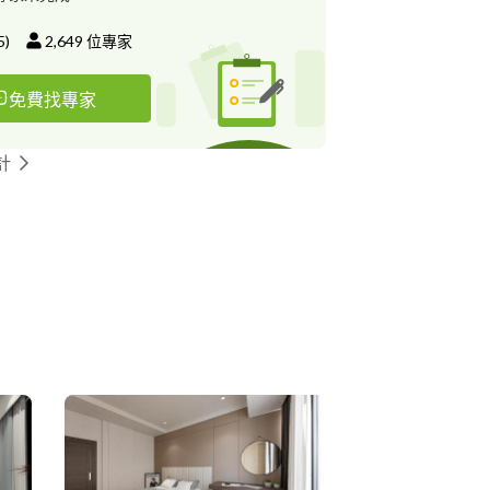
5
)
2,649
位專家
免費找專家
計