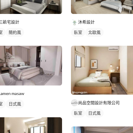
三畝宅設計
沐希設計
室
簡約風
臥室
北歐風
Lamen masaw
尚品空間設計有限公司
室
日式風
臥室
日式風