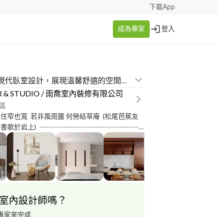
下載App
成為專家
登入
簡約風格的現代臥室設計，展現溫馨舒適的空間氛圍
R & STUDIO / 雨喬室內裝修有限公司
區
) -------------------------------------------
--- 人與空間的對話，形塑生活的框景。 從居家生活到
閒娛樂，在在需要適切而貼心的安排。 一個個巧
計，隨著機能與需求而生，導演著生活的節奏與
心希望打造美好的環境，懂得將生活粹鍊，融入個
空間的安排展現個人的自信與品味， 經由這個過
的經驗，孕育出夢想中的生活翦影！
室內設計師嗎？
專家來完成