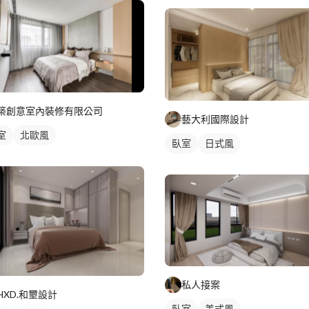
築創意室內裝修有限公司
藝大利國際設計
室
北歐風
臥室
日式風
私人接案
HXD.和壐設計
臥室
美式風