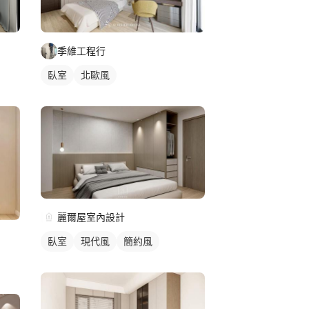
季維工程行
臥室
北歐風
麗爾屋室內設計
臥室
現代風
簡約風