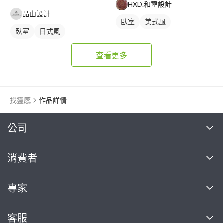
HXD.和壐設計
品山設計
臥室
美式風
臥室
日式風
查看更多
找靈感
作品詳情
繼續完成
公司
關於我們
消費者
找專家(0)
買服務(0)
媒體報導
買服務
專家
部落格
如何使用PRO360
加入我們
案件中心
客服
熱門服務