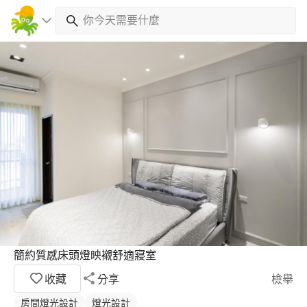
簡約質感床頭燈映襯舒適寢室
收藏
分享
檢舉
房間燈光設計
燈光設計