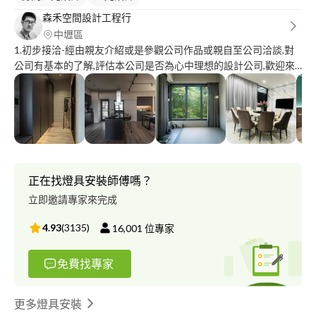
森禾空間設計工程行
中壢區
1.初步接洽-經由親友介紹或是參觀公司作品或親自至公司洽談,對
公司有基本的了解,評估本公司是否為心中理想的設計公司,歡迎來
電預約丈量工地現場 2.圖面規劃-丈量後,公司規劃放樣圖\平面配置
圖及初步設計預算與構想討論 3.工程報價-依設計合約定案圖面提
出準確工程報價/工程進度與材料建議 4.簽約-簽訂工程合約,公司成
立專案建檔,對業主提供完整的設計與施工服務 5.工程施工/流程-針
對工程進度安排工序,按照工程進度施作請款 6.完工驗收-工程完工
後,確認工程驗收無誤後收取尾款並完成結案建檔 7.售後服務-依施
工合約內容提供工程保固服務一年,並提供永久諮詢與服務
正在找燈具安裝師傅嗎？
立即邀請專家來完成
4.93
(
3135
)
16,001
位專家
免費找專家
更多燈具安裝