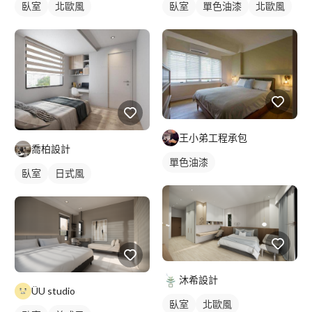
臥室
北歐風
臥室
單色油漆
北歐風
王小弟工程承包
喬柏設計
單色油漆
臥室
日式風
沐希設計
ÜU studio
臥室
北歐風