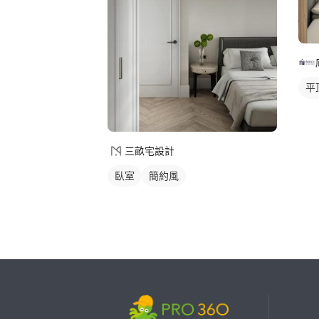
平
間
落
三畝宅設計
臥室
簡約風
繼續完成