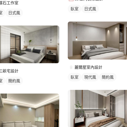
樸石工作室
臥室
日式風
室
日式風
麗爾屋室內設計
三畝宅設計
臥室
現代風
簡約風
室
簡約風