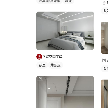
蜂巢簾/風琴簾
紗簾
臥
八寶空間美學
臥室
北歐風
臥