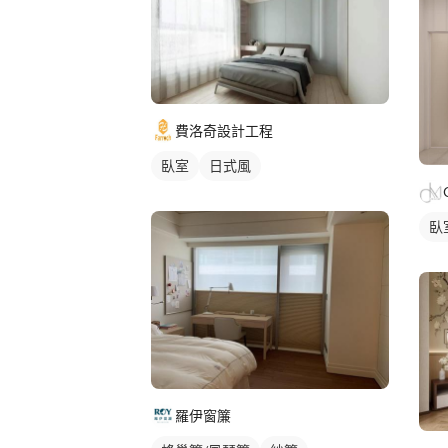
費洛奇設計工程
臥室
日式風
臥
羅伊窗簾