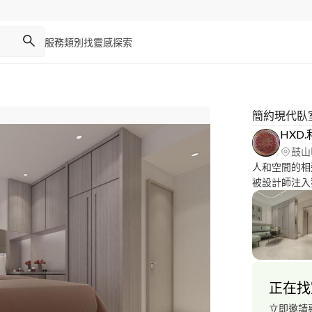
服務類別
找靈感
探索
簡約現代臥
HXD
鼓山
人和空間的相
被設計師注入
藝術迷人之處
加完美融合了
力於商業空間
鎖精品飯店，
角，為您量身
繪製效果圖與
正在找
足空間的所有
立即邀請