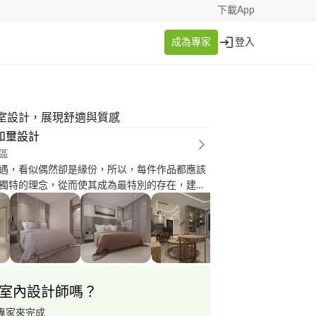
下載App
成為專家
登入
室設計，展現舒適與質感
.和壐設計
區
遇，看似偶然卻是緣份，所以，每件作品都應該
獨特的理念，從而使其成為最特別的存在，建築
就在於融合了時間與空間的空洞性與抽象性，更
力與美的空間展現 多年以來和壐設計團隊專業致
及私人空間的設計規劃，作品涵蓋星級飯店，連
以及私人會館與住宅，運用獨特的時尚空間的視
訂制別樣的空間感受，我們提供室內設計專項,代
深化施工圖,工藝諮詢及造價分析,攜手我們，會滿
室內設計師嗎？
想像
專家來完成