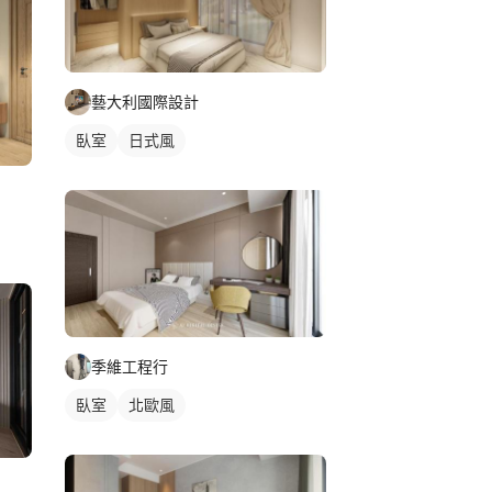
藝大利國際設計
臥室
日式風
季維工程行
臥室
北歐風