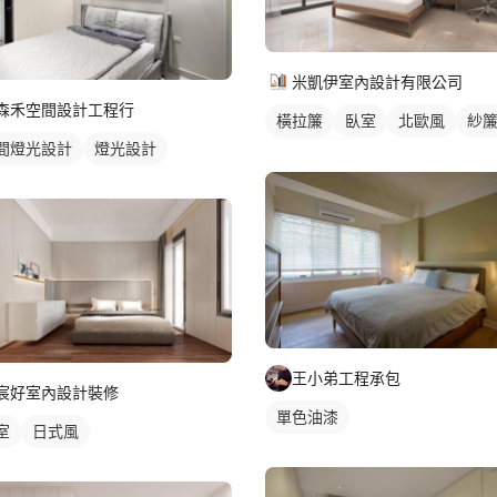
米凱伊室內設計有限公司
森禾空間設計工程行
橫拉簾
臥室
北歐風
紗
間燈光設計
燈光設計
落地窗窗簾
王小弟工程承包
宸好室內設計裝修
單色油漆
室
日式風