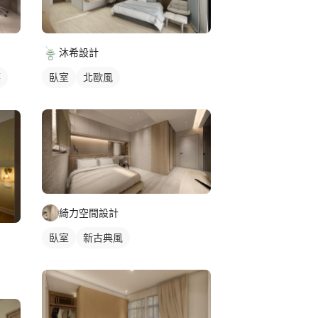
沐希設計
簾
臥室
北歐風
綺力空間設計
臥室
新古典風