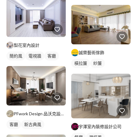
梨花室內設計
誠樂藝術傢飾
簡約風
電視牆
客廳
橫拉簾
紗簾
落地窗窗簾
PFwork Design 品沃克設計 l 工程 安信建築經理屢約保證
客廳
新古典風
宇澤室內裝修設計公司