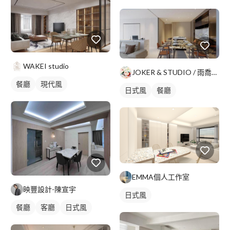
全室照明設計
客廳燈光設計
WAKEI studio
JOKER & STUDIO / 雨喬室內裝修有限公司
餐廳
現代風
日式風
餐廳
EMMA個人工作室
映豐設計-陳宣宇
日式風
餐廳
客廳
日式風