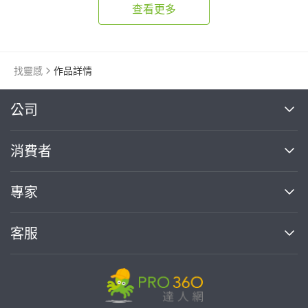
查看更多
找靈感
作品詳情
繼續完成
公司
關於我們
消費者
找專家(0)
買服務(0)
媒體報導
買服務
專家
部落格
如何使用PRO360
加入我們
案件中心
客服
熱門服務
投資人關係
成為專家
所有服務
客服中心
合作提案
如何接案
價格行情
使用條款