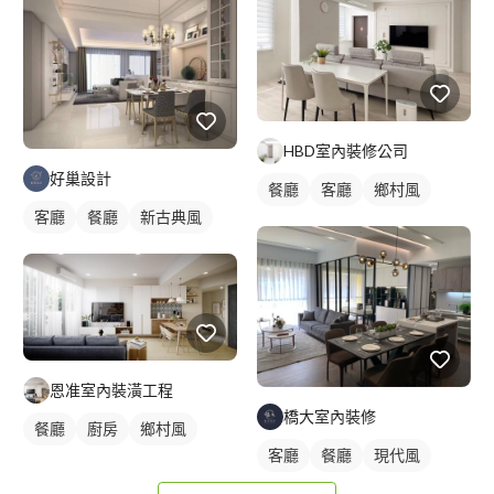
HBD室內裝修公司
好巢設計
餐廳
客廳
鄉村風
客廳
餐廳
新古典風
恩准室內裝潢工程
橋大室內裝修
餐廳
廚房
鄉村風
客廳
餐廳
現代風