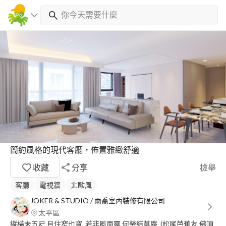
簡約風格的現代客廳，佈置雅緻舒適
收藏
分享
檢舉
客廳
電視牆
北歐風
JOKER & STUDIO / 雨喬室內裝修有限公司
太平區
縱橫未五尺 且住窄也寬 若非風雨露 何勞結草庵 (松尾芭蕉友 佛頂