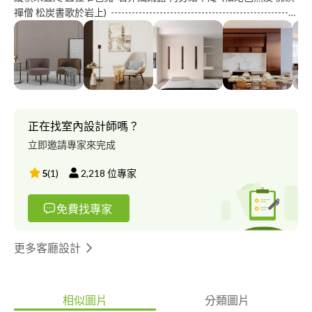
禪僧 松炭書歌於岩上) -----------------------------------------------------
- 人與空間的對話，形塑生活的框景。 從居家生活到工作場合、
休閒娛樂，在在需要適切而貼心的安排。 一個個巧妙的佈置與設
計，隨著機能與需求而生，導演著生活的節奏與舒適感。 真心希
望打造美好的環境，懂得將生活粹鍊，融入個人特質，藉由空間的
安排展現個人的自信與品味， 經由這個過程，獲致良好的經驗，
孕育出夢想中的生活翦影！
正在找室內設計師嗎？
立即邀請專家來完成
5
(
1
)
2,218
位專家
免費找專家
更多客廳設計
相似圖片
分類圖片