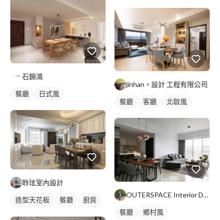
石錦鴻
jinhan。設計 工程有限公司
餐廳
日式風
餐廳
客廳
北歐風
聆玹室內設計
OUTERSPACE Interior Design
造型天花板
餐廳
廚房
餐廳
鄉村風
新古典風
吊燈