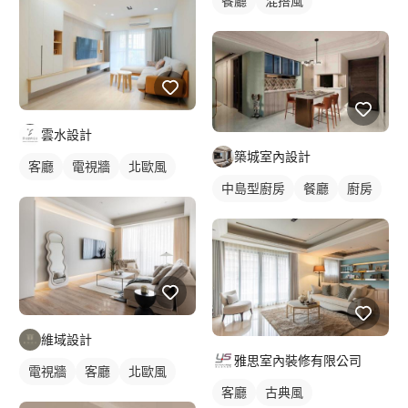
餐廳
混搭風
雲水設計
築城室內設計
客廳
電視牆
北歐風
中島型廚房
餐廳
廚房
維域設計
雅思室內裝修有限公司
電視牆
客廳
北歐風
客廳
古典風