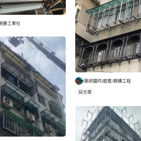
源勝工業社
(華研鐵件)屋簷/鋼構工程
採光罩