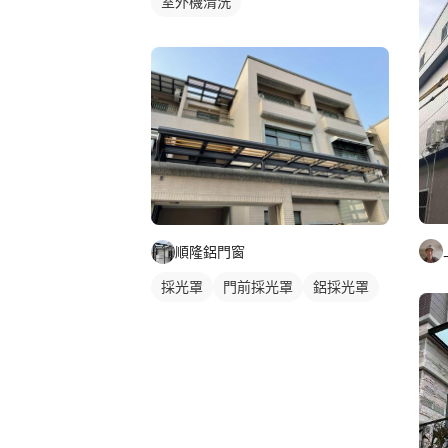
室外機清洗
順隆鋁門窗
採光罩
門前採光罩
鋁採光罩