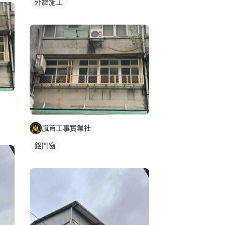
外牆施工
嵐首工事實業社
鋁門窗