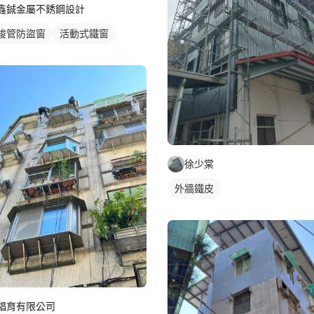
鑫鋮金屬不銹鋼設計
梭管防盜窗
活動式鐵窗
徐少棠
外牆鐵皮
錩育有限公司