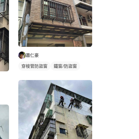
蕭仁豪
穿梭管防盜窗
鐵窗/防盜窗