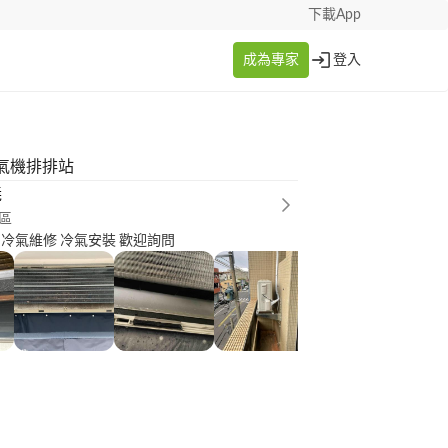
下載App
成為專家
登入
氣機排排站
義
區
 冷氣維修 冷氣安裝 歡迎詢問