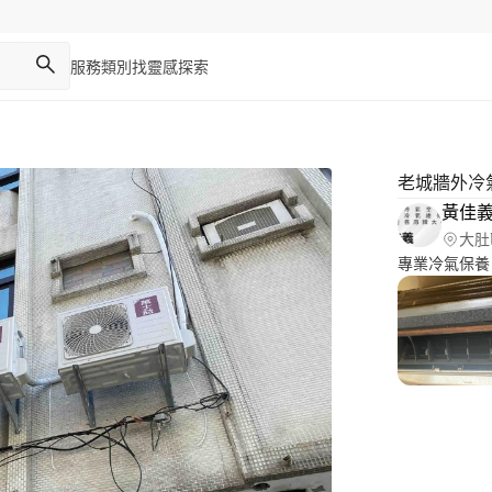
服務類別
找靈感
探索
老城牆外冷
黃佳
大肚
專業冷氣保養