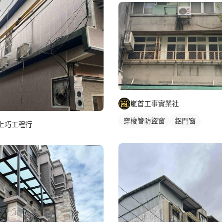
嵐首工事實業社
穿梭管防盜窗
鋁門窗
上巧工程行