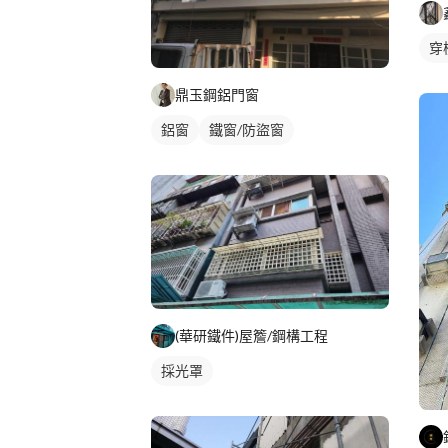
穿
鼎玉鋼鋁門窗
鋁窗
鐵窗/防盜窗
(華研鐵件)屋簷/鋼構工程
採光罩