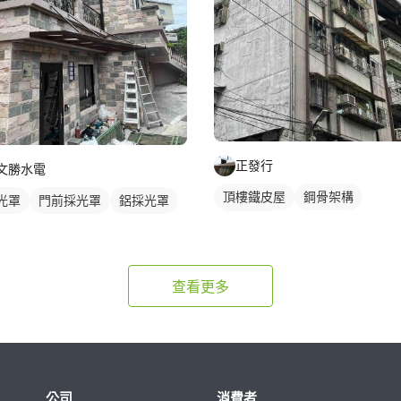
正發行
文勝水電
頂樓鐵皮屋
鋼骨架構
光罩
門前採光罩
鋁採光罩
鐵皮浪板
查看更多
公司
消費者