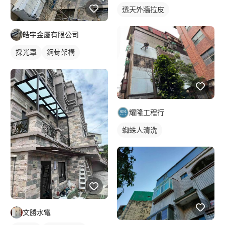
透天外牆拉皮
皓宇金屬有限公司
採光罩
鋼骨架構
耀隆工程行
蜘蛛人清洗
文勝水電