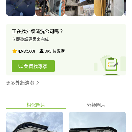
正在找外牆清洗公司嗎？
立即邀請專家來完成
4.98
(
103
)
893
位專家
免費找專家
更多外牆清潔
相似圖片
分類圖片