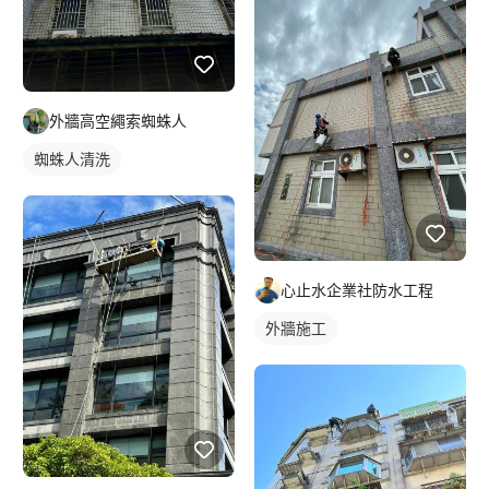
外牆高空繩索蜘蛛人
蜘蛛人清洗
心止水企業社防水工程
外牆施工