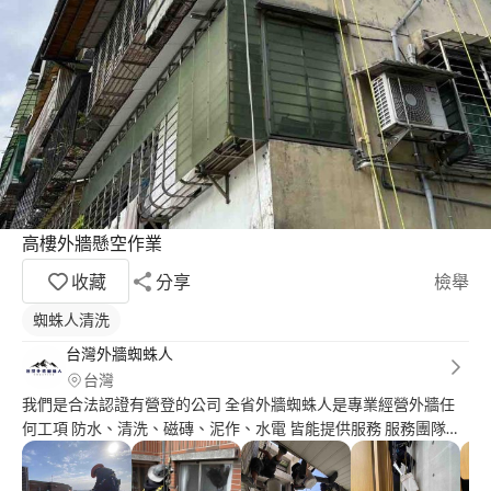
高樓外牆懸空作業
收藏
分享
檢舉
蜘蛛人清洗
台灣外牆蜘蛛人
台灣
我們是合法認證有營登的公司 全省外牆蜘蛛人是專業經營外牆任
何工項 防水、清洗、磁磚、泥作、水電 皆能提供服務 服務團隊平
均都有10年以上工作經驗 都有合法證照 安全可靠施工 品質值得您
的信賴