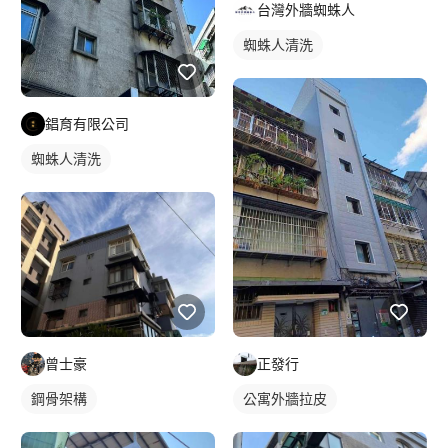
台灣外牆蜘蛛人
蜘蛛人清洗
錩育有限公司
蜘蛛人清洗
曾士豪
正發行
鋼骨架構
公寓外牆拉皮