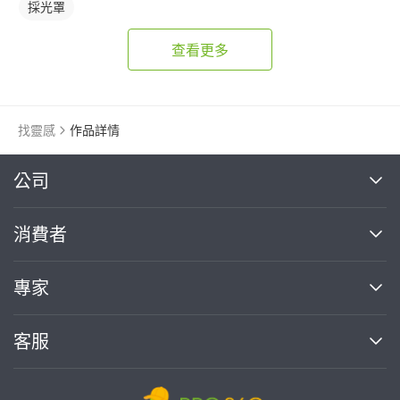
採光罩
查看更多
找靈感
作品詳情
繼續完成
公司
關於我們
消費者
找專家(0)
買服務(0)
媒體報導
買服務
專家
部落格
如何使用PRO360
加入我們
案件中心
客服
熱門服務
投資人關係
成為專家
所有服務
客服中心