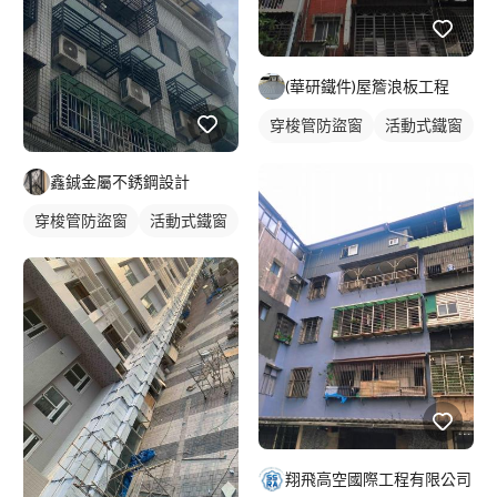
(華研鐵件)屋簷浪板工程
穿梭管防盜窗
活動式鐵窗
鋼骨架構
鑫鋮金屬不銹鋼設計
穿梭管防盜窗
活動式鐵窗
翔飛高空國際工程有限公司