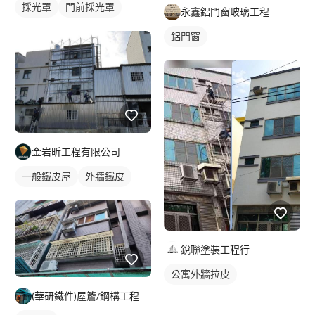
採光罩
門前採光罩
永鑫鋁門窗玻璃工程
鋁採光罩
鋁門窗
金岩昕工程有限公司
一般鐵皮屋
外牆鐵皮
銳聯塗裝工程行
公寓外牆拉皮
(華研鐵件)屋簷/鋼構工程