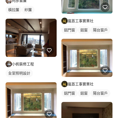
阿彥窗簾
橫拉簾
紗簾
落地窗窗簾
嵐首工事實業社
鋁門窗
鋁窗
陽台窗戶
小帆裝修工程
全室照明設計
客廳燈光設計
嵐首工事實業社
鋁門窗
鋁窗
陽台窗戶