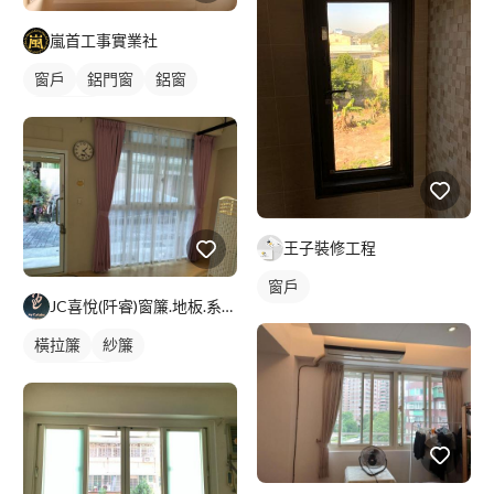
嵐首工事實業社
窗戶
鋁門窗
鋁窗
陽台窗戶
王子裝修工程
窗戶
JC喜悅(阡睿)窗簾.地板.系統櫃.隔熱紙joy curta
橫拉簾
紗簾
落地窗窗簾