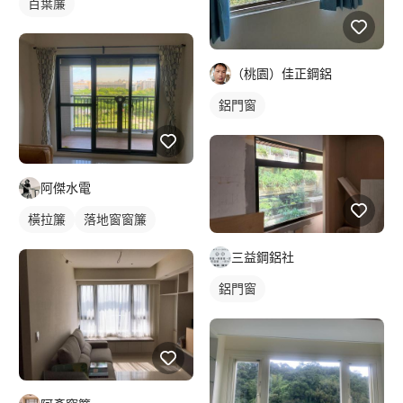
百葉簾
（桃園）佳正鋼鋁
鋁門窗
阿傑水電
橫拉簾
落地窗窗簾
三益鋼鋁社
鋁門窗