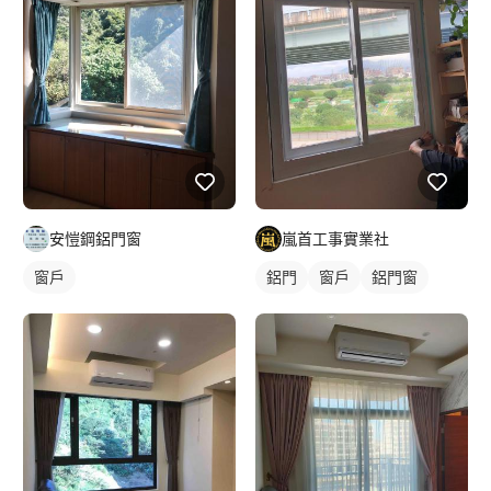
安愷鋼鋁門窗
嵐首工事實業社
窗戶
鋁門
窗戶
鋁門窗