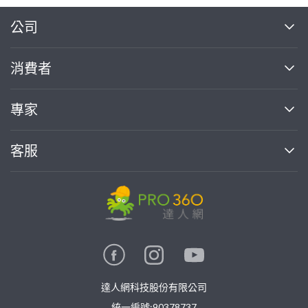
繼續完成
公司
關於我們
消費者
找專家(0)
買服務(0)
媒體報導
買服務
專家
部落格
如何使用PRO360
加入我們
案件中心
客服
熱門服務
投資人關係
成為專家
所有服務
客服中心
合作提案
如何接案
價格行情
使用條款
聯絡我們
專家指南
專家目錄
信任與保障
推廣服務
在地專家推薦
隱私權政策
卓越專家
達人網科技股份有限公司
關鍵字搜尋
公告
統一編號:90378737