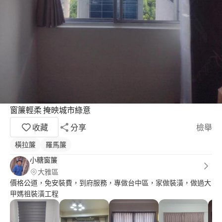
窗簾輕柔 掩映城市綠意
收藏
分享
檢舉
橫拉簾
羅馬簾
小糖窗簾
大雅區
價格公道，免安裝費，到府服務，專做台中區，家做裝潢，做過大
甲媽祖裝潢工程