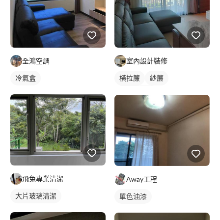
全鴻空調
室內設計裝修
冷氣盒
橫拉簾
紗簾
落地窗窗簾
飛兔專業清潔
Away工程
大片玻璃清潔
單色油漆