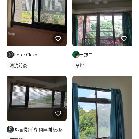
Peter Clean
王振昌
清洗前後
吊燈
JC喜悅(阡睿)窗簾.地板.系統櫃.隔熱紙joy curta