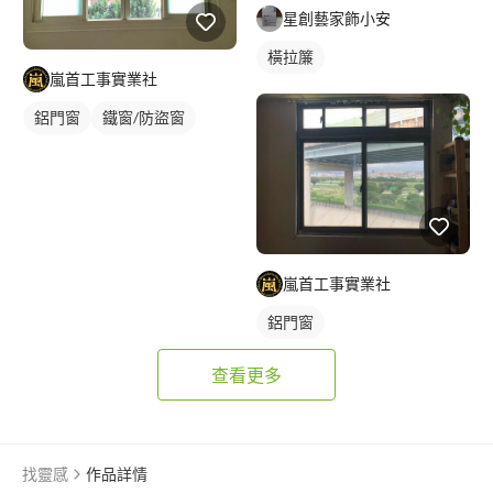
星創藝家飾小安
橫拉簾
嵐首工事實業社
鋁門窗
鐵窗/防盜窗
嵐首工事實業社
鋁門窗
查看更多
找靈感
作品詳情