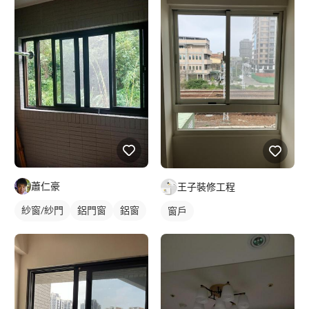
蕭仁豪
王子裝修工程
紗窗/紗門
鋁門窗
鋁窗
窗戶
陽台窗戶