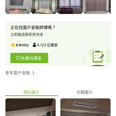
正在找窗戶安裝師傅嗎？
立即邀請專家來完成
4.9
(
486
)
4,723
位專家
免費找專家
更多窗戶安裝
相似圖片
分類圖片