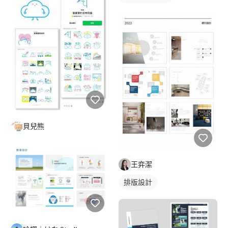
貝兒熊
王弈潔
排版設計