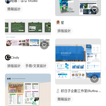
哈娜｜はな Studio
簡報設計
星
排版設計
Cindy
排版設計
手冊/文宣設計
好日子企劃工作室(Rufina Huang)
簡報設計