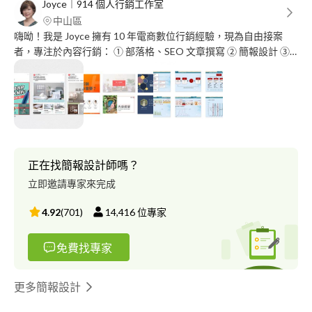
Joyce︱914 個人行銷工作室
中山區
嗨呦！我是 Joyce 擁有 10 年電商數位行銷經驗，現為自由接案
者，專注於內容行銷： ① 部落格、SEO 文章撰寫 ② 簡報設計 ③
社群經營 「理性思考、感性表現」是我的特色，透過邏輯梳理、
重點整理，用更具創意的圖文方式呈現，讓內容行銷更精彩。 如
你有相關需求，歡迎與我聯繫，或到我的網站了解更多！ 914 行銷
工作室︱ https://studio-914.com/
正在找簡報設計師嗎？
立即邀請專家來完成
4.92
(
701
)
14,416
位專家
免費找專家
更多簡報設計