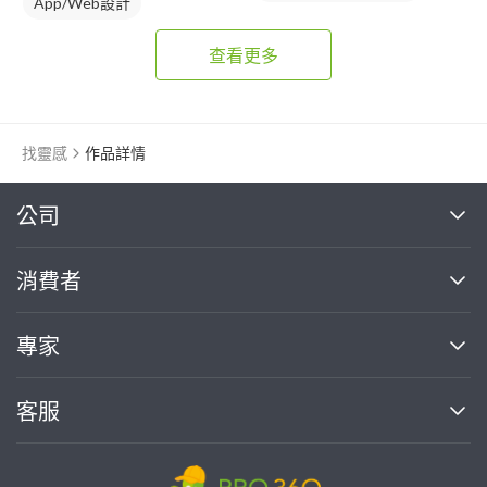
App/Web設計
查看更多
找靈感
作品詳情
繼續完成
公司
關於我們
消費者
找專家(0)
買服務(0)
媒體報導
買服務
專家
部落格
如何使用PRO360
加入我們
案件中心
客服
熱門服務
投資人關係
成為專家
所有服務
客服中心
合作提案
如何接案