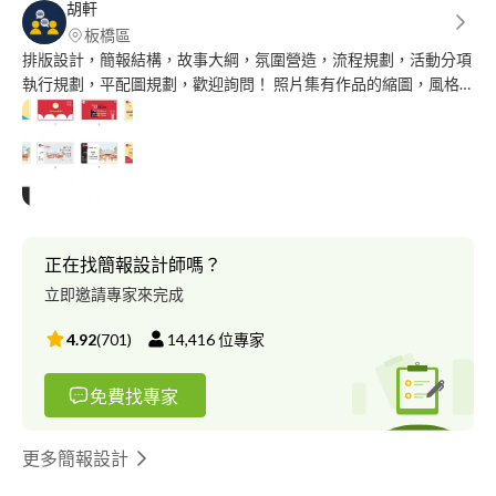
胡軒
板橋區
排版設計，簡報結構，故事大綱，氛圍營造，流程規劃，活動分項
執行規劃，平配圖規劃，歡迎詢問！ 照片集有作品的縮圖，風格
以整齊、好閱讀、減法美學為主，希望有機會能夠合作，完成更多
好作品！
正在找簡報設計師嗎？
立即邀請專家來完成
4.92
(
701
)
14,416
位專家
免費找專家
更多簡報設計