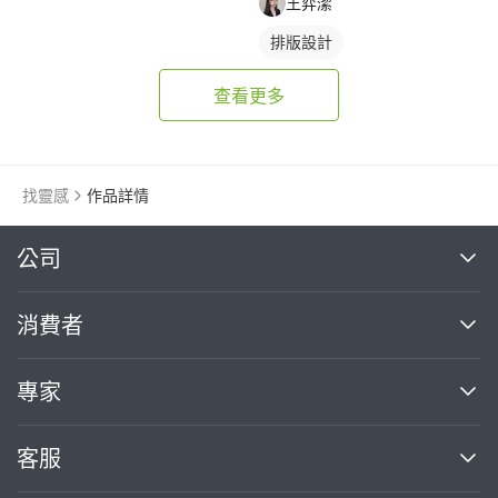
王弈潔
排版設計
查看更多
找靈感
作品詳情
繼續完成
公司
關於我們
消費者
找專家(0)
買服務(0)
媒體報導
買服務
專家
部落格
如何使用PRO360
加入我們
案件中心
客服
熱門服務
投資人關係
成為專家