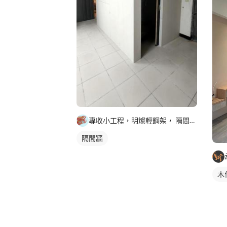
專收小工程，明燦輕鋼架， 隔間，天花板，維修，開孔，專作小坪
隔間牆
木