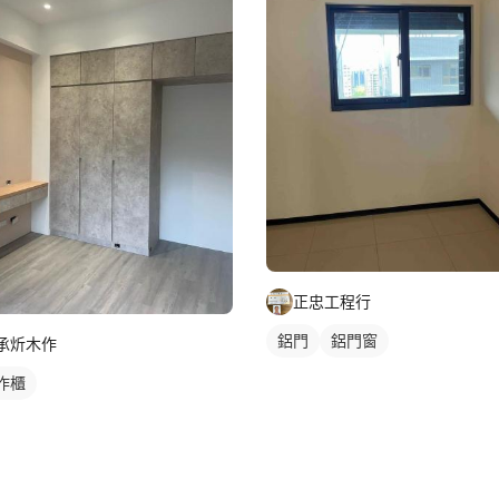
正忠工程行
鋁門
鋁門窗
承炘木作
作櫃