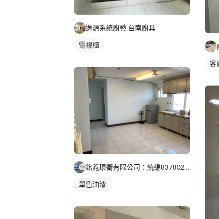
逸源系統廚藝 台南廚具
電視櫃
客
銘鑫環衛有限公司：統編83780220:各種蟲害防治.居家清
單色油漆