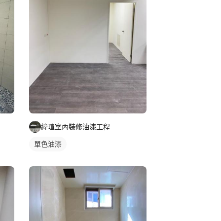
緯瑄室內裝修油漆工程
單色油漆