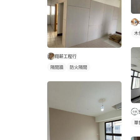
木
翔薪工程行
隔間牆
防火隔間
單