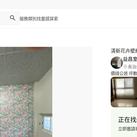
服務類別
找靈感
探索
清新花卉壁
益昌
長治
價錢公道 坪
正在找
立即邀請