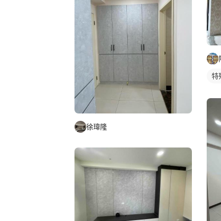
特
徐瑋隆