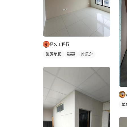
易久工程行
磁磚地板
磁磚
冷氣盒
單