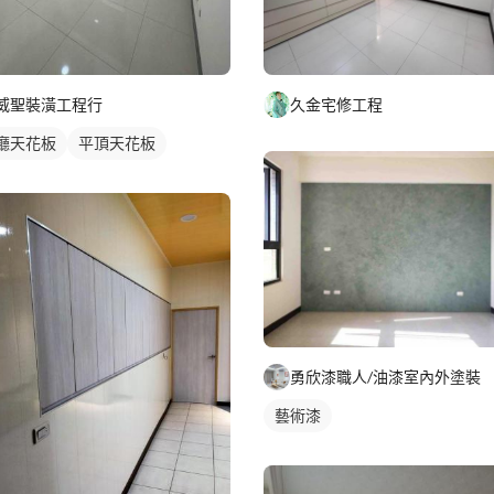
威聖裝潢工程行
久金宅修工程
廳天花板
平頂天花板
勇欣漆職人/油漆室內外塗裝
藝術漆