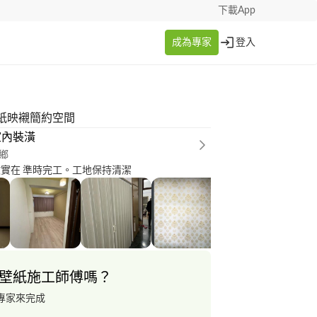
下載App
成為專家
登入
紙映襯簡約空間
室內裝潢
鄉
數實在 準時完工。工地保持清潔
壁紙施工師傅嗎？
專家來完成