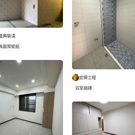
隆興裝潢
殊圖案壁紙
宏舜工程
浴室磁磚